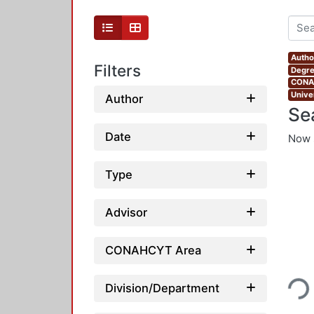
Autho
Filters
Degre
CONAH
Unive
Author
Se
Date
Now 
Type
Advisor
CONAHCYT Area
Loading...
Division/Department