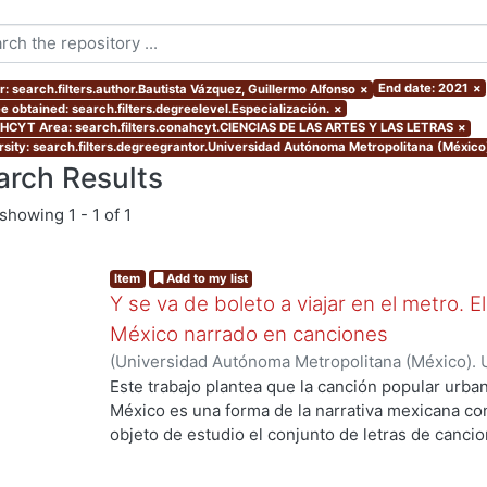
End date: 2021
×
r: search.filters.author.Bautista Vázquez, Guillermo Alfonso
×
e obtained: search.filters.degreelevel.Especialización.
×
CYT Area: search.filters.conahcyt.CIENCIAS DE LAS ARTES Y LAS LETRAS
×
rsity: search.filters.degreegrantor.Universidad Autónoma Metropolitana (México
arch Results
showing
1 - 1 of 1
Item
Add to my list
Y se va de boleto a viajar en el metro. 
México narrado en canciones
(
Universidad Autónoma Metropolitana (México). 
de Servicios de Información.
,
2021-11
)
Bautista V
Este trabajo plantea que la canción popular urba
México es una forma de la narrativa mexicana c
objeto de estudio el conjunto de letras de canci
Sistema de Transporte Colectivo, el metro, desd
entiende a estos textos como un género que no en