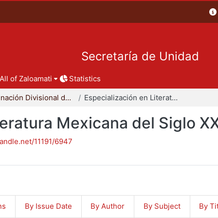
Secretaría de Unidad
All of Zaloamati
Statistics
Coordinación Divisional de Posgrado
Especialización en Literatura Mexicana del Siglo XX
teratura Mexicana del Siglo X
handle.net/11191/6947
ns
By Issue Date
By Author
By Subject
By Ti