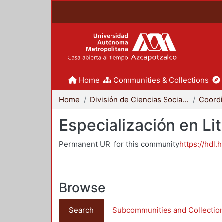
Home
Communities & Collections
Home
División de Ciencias Sociales y Humanidades
Especialización en Li
Permanent URI for this community
https://hdl.
Browse
Search
Subcommunities and Collectio