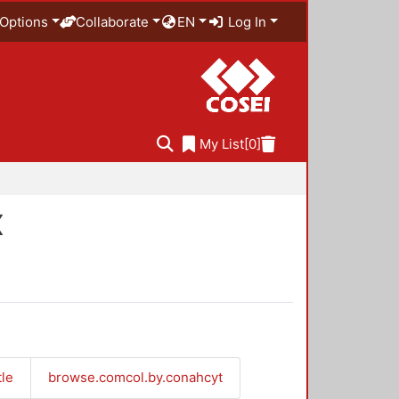
Options
Collaborate
EN
Log In
My List
[0]
X
tle
browse.comcol.by.conahcyt