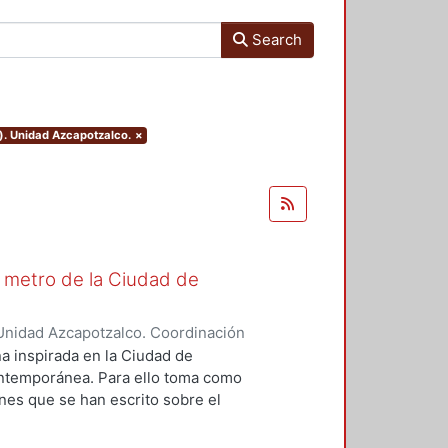
Search
). Unidad Azcapotzalco.
×
El metro de la Ciudad de
Unidad Azcapotzalco. Coordinación
ázquez, Guillermo Alfonso
na inspirada en la Ciudad de
ontemporánea. Para ello toma como
ones que se han escrito sobre el
e hace cincuenta años. Se
caja con las leyes estilísticas de