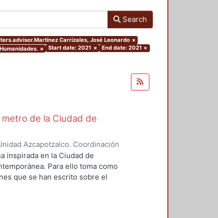
Search
lters.advisor.Martínez Carrizales, José Leonardo
×
Start date: 2021
×
End date: 2021
×
y Humanidades.
×
El metro de la Ciudad de
Unidad Azcapotzalco. Coordinación
ázquez, Guillermo Alfonso
na inspirada en la Ciudad de
ontemporánea. Para ello toma como
ones que se han escrito sobre el
e hace cincuenta años. Se
caja con las leyes estilísticas de
canónico de literatura, pues su