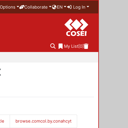
Options
Collaborate
EN
Log In
My List
[0]
X
tle
browse.comcol.by.conahcyt