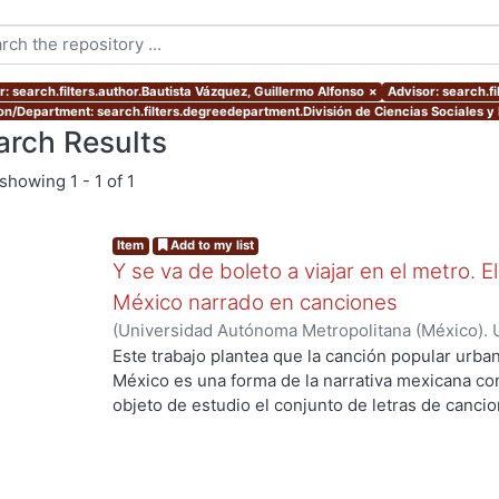
r: search.filters.author.Bautista Vázquez, Guillermo Alfonso
×
Advisor: search.fi
ion/Department: search.filters.degreedepartment.División de Ciencias Sociales 
arch Results
showing
1 - 1 of 1
Item
Add to my list
Y se va de boleto a viajar en el metro. 
México narrado en canciones
(
Universidad Autónoma Metropolitana (México). 
de Servicios de Información.
,
2021-11
)
Bautista V
Este trabajo plantea que la canción popular urba
México es una forma de la narrativa mexicana c
ng...
objeto de estudio el conjunto de letras de canci
Sistema de Transporte Colectivo, el metro, desd
entiende a estos textos como un género que no en
la institución literaria y rompen con el concepto 