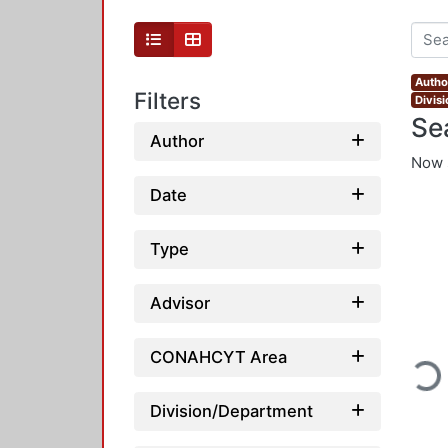
Autho
Filters
Divis
Se
Author
Now 
Date
Type
Advisor
Loadi
CONAHCYT Area
Division/Department