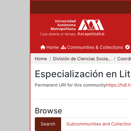
Home
Communities & Collections
Home
División de Ciencias Sociales y Humanidades
Especialización en Li
Permanent URI for this community
https://hdl.
Browse
Search
Subcommunities and Collectio