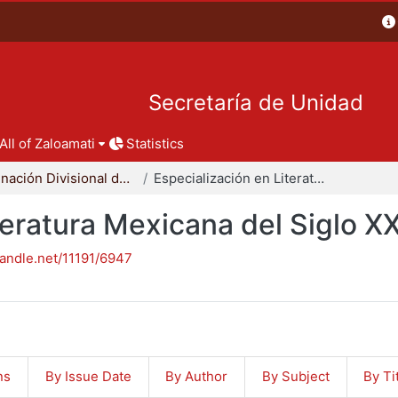
Secretaría de Unidad
All of Zaloamati
Statistics
Coordinación Divisional de Posgrado
Especialización en Literatura Mexicana del Siglo XX
teratura Mexicana del Siglo X
handle.net/11191/6947
ns
By Issue Date
By Author
By Subject
By Ti