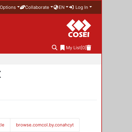
Options
Collaborate
EN
Log In
My List
[0]
X
tle
browse.comcol.by.conahcyt