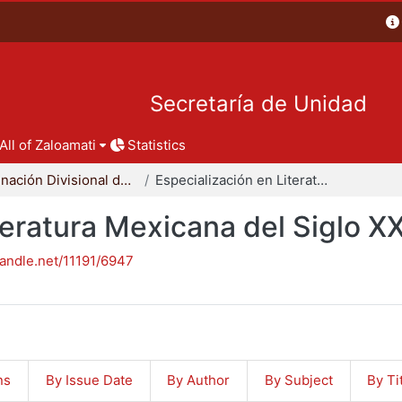
Secretaría de Unidad
All of Zaloamati
Statistics
Coordinación Divisional de Posgrado
Especialización en Literatura Mexicana del Siglo XX
teratura Mexicana del Siglo X
handle.net/11191/6947
ns
By Issue Date
By Author
By Subject
By Ti