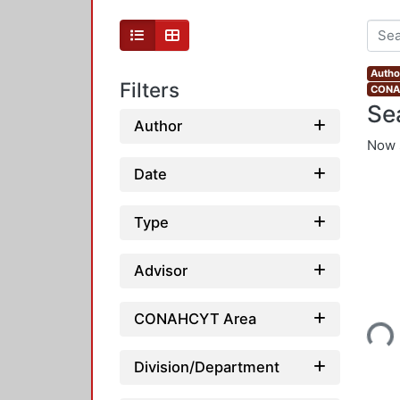
Autho
Filters
CONAH
Se
Author
Now 
Date
Type
Advisor
Loading...
CONAHCYT Area
Division/Department