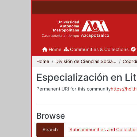
Home
Communities & Collections
Home
División de Ciencias Sociales y Humanidades
Especialización en Li
Permanent URI for this community
https://hdl.
Browse
Search
Subcommunities and Collectio