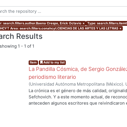
r: search.filters.author.Baena Crespo, Erick Octavio
×
Type: search.filters.item
CYT Area: search.filters.conahcyt.CIENCIAS DE LAS ARTES Y LAS LETRAS
×
arch Results
showing
1 - 1 of 1
Item
Add to my list
La Pandilla Cósmica, de Sergio González
periodismo literario
(
Universidad Autónoma Metropolitana (México). 
de Servicios de Información.
,
2020-11
)
Baena Cre
La crónica es el género de más calidad, originali
Sefchovich. Y a este momento actual, de reconoc
anteceden algunos escritores que reivindicaron e
mayor que contiene a la crónica) en décadas pre
Rodríguez, quien a finales de los ochentas empez
Posteriormente, en pleno dominio de su oficio, e