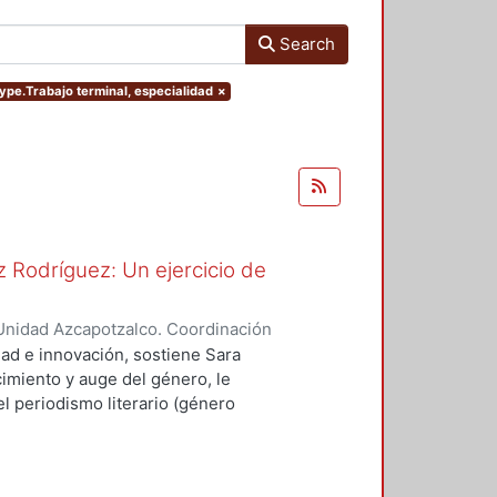
Search
type.Trabajo terminal, especialidad
×
 Rodríguez: Un ejercicio de
Unidad Azcapotzalco. Coordinación
spo, Erick Octavio
dad e innovación, sostiene Sara
imiento y auge del género, le
l periodismo literario (género
vias, como Sergio González
ó a cultivar el género.
scribió textos canónicos que