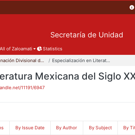
Secretaría de Unidad
All of Zaloamati
Statistics
Coordinación Divisional de Posgrado
Especialización en Literatura Mexicana del Siglo XX
teratura Mexicana del Siglo X
handle.net/11191/6947
ns
By Issue Date
By Author
By Subject
By Ti