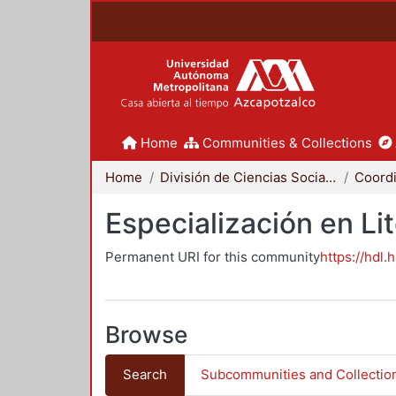
Home
Communities & Collections
Home
División de Ciencias Sociales y Humanidades
Especialización en Li
Permanent URI for this community
https://hdl.
Browse
Search
Subcommunities and Collectio