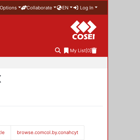
Options
Collaborate
EN
Log In
My List
[0]
X
tle
browse.comcol.by.conahcyt