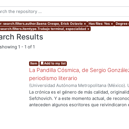
r: search.filters.author.Baena Crespo, Erick Octavio
×
Has files: Yes
×
Degree o
 search.filters.itemtype.Trabajo terminal, especialidad
×
arch Results
showing
1 - 1 of 1
Item
Add to my list
La Pandilla Cósmica, de Sergio González
periodismo literario
(
Universidad Autónoma Metropolitana (México). 
de Servicios de Información.
,
2020-11
)
Baena Cre
La crónica es el género de más calidad, originali
.
Sefchovich. Y a este momento actual, de reconoc
anteceden algunos escritores que reivindicaron e
mayor que contiene a la crónica) en décadas pre
Rodríguez, quien a finales de los ochentas empez
Posteriormente, en pleno dominio de su oficio, e