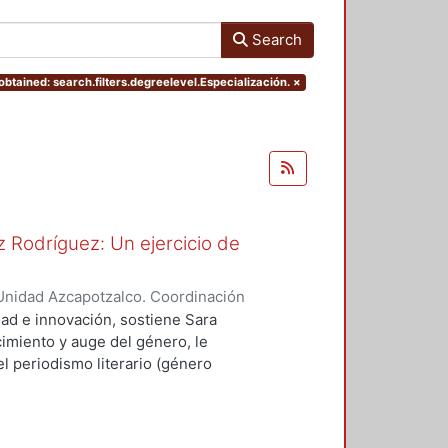
Search
btained: search.filters.degreelevel.Especialización.
×
 Rodríguez: Un ejercicio de
Unidad Azcapotzalco. Coordinación
spo, Erick Octavio
dad e innovación, sostiene Sara
imiento y auge del género, le
l periodismo literario (género
vias, como Sergio González
ó a cultivar el género.
scribió textos canónicos que