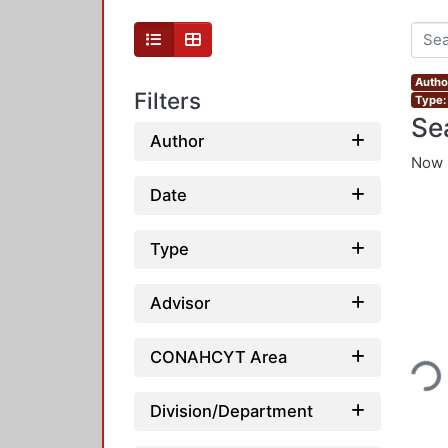
Autho
Filters
Type:
Se
Author
Now 
Date
Type
Advisor
Loading..
CONAHCYT Area
Division/Department