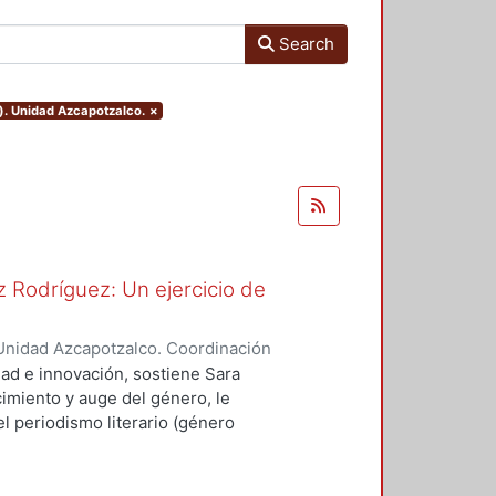
Search
). Unidad Azcapotzalco.
×
 Rodríguez: Un ejercicio de
Unidad Azcapotzalco. Coordinación
spo, Erick Octavio
dad e innovación, sostiene Sara
imiento y auge del género, le
l periodismo literario (género
vias, como Sergio González
ó a cultivar el género.
scribió textos canónicos que