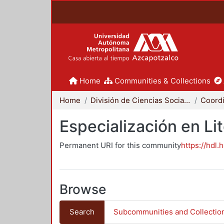
Home
Communities & Collections
Home
División de Ciencias Sociales y Humanidades
Especialización en Li
Permanent URI for this community
https://hdl.
Browse
Search
Subcommunities and Collectio