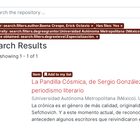
r: search.filters.author.Baena Crespo, Erick Octavio
×
Has files: Yes
×
rsity: search.filters.degreegrantor.Universidad Autónoma Metropolitana (México
e obtained: search.filters.degreelevel.Especialización.
×
arch Results
showing
1 - 1 of 1
Item
Add to my list
La Pandilla Cósmica, de Sergio González
periodismo literario
(
Universidad Autónoma Metropolitana (México). 
de Servicios de Información.
,
2020-11
)
Baena Cre
La crónica es el género de más calidad, originali
Sefchovich. Y a este momento actual, de reconoc
anteceden algunos escritores que reivindicaron e
mayor que contiene a la crónica) en décadas pre
Rodríguez, quien a finales de los ochentas empez
Posteriormente, en pleno dominio de su oficio, e