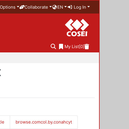
Options
Collaborate
EN
Log In
My List
[0]
X
tle
browse.comcol.by.conahcyt