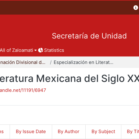
Secretaría de Unidad
All of Zaloamati
Statistics
Coordinación Divisional de Posgrado
Especialización en Literatura Mexicana del Siglo XX
teratura Mexicana del Siglo X
handle.net/11191/6947
ns
By Issue Date
By Author
By Subject
By Ti