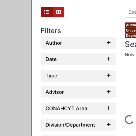
Autho
Filters
Unive
Degre
Se
Author
Now 
Date
Type
Advisor
CONAHCYT Area
Loading...
Division/Department