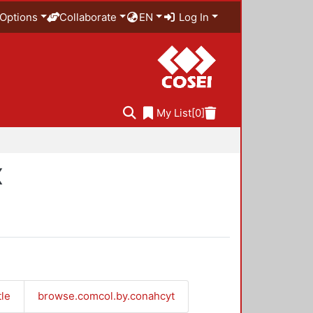
Options
Collaborate
EN
Log In
My List
[0]
X
tle
browse.comcol.by.conahcyt