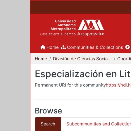
Home
Communities & Collections
Home
División de Ciencias Sociales y Humanidades
Especialización en Li
Permanent URI for this community
https://hdl.
Browse
Search
Subcommunities and Collectio