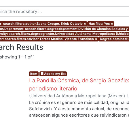
r: search.filters.author.Baena Crespo, Erick Octavio
×
Has files: Yes
×
ion/Department: search.filters.degreedepartment.División de Ciencias Sociales 
rsity: search.filters.degreegrantor.Universidad Autónoma Metropolitana (México
or: search.filters.advisor.Torres Medina, Vicente Francisco
×
Degree obtained: s
arch Results
showing
1 - 1 of 1
Item
Add to my list
La Pandilla Cósmica, de Sergio González
periodismo literario
(
Universidad Autónoma Metropolitana (México). 
de Servicios de Información.
,
2020-11
)
Baena Cre
La crónica es el género de más calidad, originali
Sefchovich. Y a este momento actual, de reconoc
anteceden algunos escritores que reivindicaron e
g...
mayor que contiene a la crónica) en décadas pre
Rodríguez, quien a finales de los ochentas empez