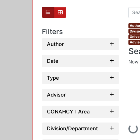
Autho
Filters
Divis
Unive
Advis
Author
Se
Date
Now 
Type
Advisor
CONAHCYT Area
Loadin
Division/Department