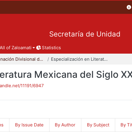
Secretaría de Unidad
All of Zaloamati
Statistics
Coordinación Divisional de Posgrado
Especialización en Literatura Mexicana del Siglo XX
teratura Mexicana del Siglo X
handle.net/11191/6947
ns
By Issue Date
By Author
By Subject
By Ti