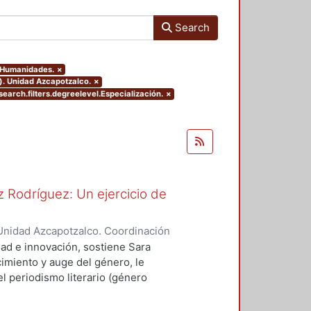
Search
y Humanidades.
×
). Unidad Azcapotzalco.
×
earch.filters.degreelevel.Especialización.
×
 Rodríguez: Un ejercicio de
Unidad Azcapotzalco. Coordinación
spo, Erick Octavio
dad e innovación, sostiene Sara
imiento y auge del género, le
l periodismo literario (género
vias, como Sergio González
ó a cultivar el género.