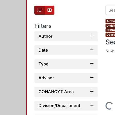
Autho
Filters
Divis
CONAH
Degre
Author
Se
Date
Now 
Type
Advisor
CONAHCYT Area
Loading...
Division/Department