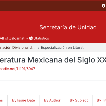
Secretaría de Unidad
All of Zaloamati
Statistics
Coordinación Divisional de Posgrado
Especialización en Literatura Mexicana del Siglo XX
teratura Mexicana del Siglo X
handle.net/11191/6947
ns
By Issue Date
By Author
By Subject
By Ti