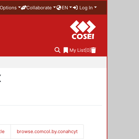
Options
Collaborate
EN
Log In
My List
[0]
X
tle
browse.comcol.by.conahcyt