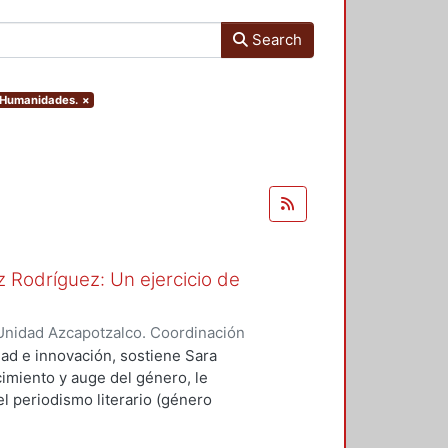
Search
y Humanidades.
×
 Rodríguez: Un ejercicio de
Unidad Azcapotzalco. Coordinación
spo, Erick Octavio
dad e innovación, sostiene Sara
imiento y auge del género, le
l periodismo literario (género
vias, como Sergio González
ó a cultivar el género.