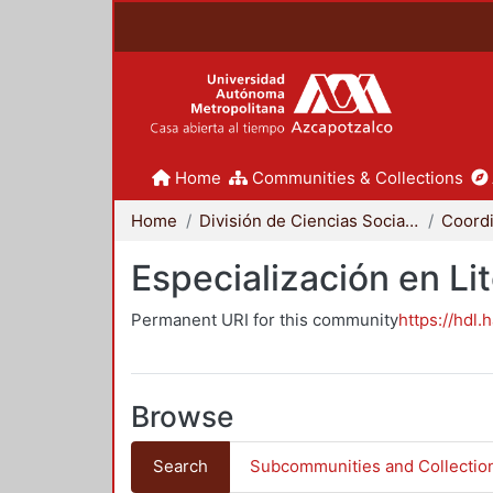
Home
Communities & Collections
Home
División de Ciencias Sociales y Humanidades
Especialización en Li
Permanent URI for this community
https://hdl.
Browse
Search
Subcommunities and Collectio