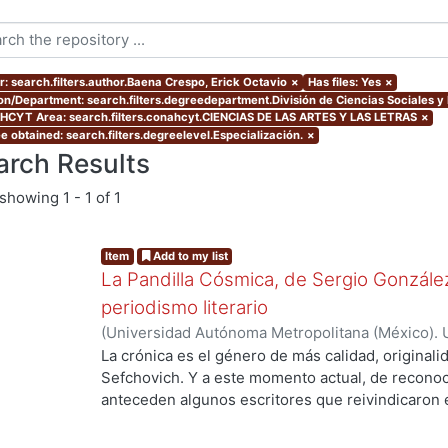
r: search.filters.author.Baena Crespo, Erick Octavio
×
Has files: Yes
×
ion/Department: search.filters.degreedepartment.División de Ciencias Sociales 
CYT Area: search.filters.conahcyt.CIENCIAS DE LAS ARTES Y LAS LETRAS
×
e obtained: search.filters.degreelevel.Especialización.
×
arch Results
showing
1 - 1 of 1
Item
Add to my list
La Pandilla Cósmica, de Sergio González
periodismo literario
(
Universidad Autónoma Metropolitana (México). 
de Servicios de Información.
,
2020-11
)
Baena Cre
La crónica es el género de más calidad, originali
Sefchovich. Y a este momento actual, de reconoc
anteceden algunos escritores que reivindicaron e
mayor que contiene a la crónica) en décadas pre
Rodríguez, quien a finales de los ochentas empez