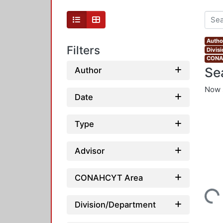
Autho
Filters
Divis
CONAH
Se
Author
Now 
Date
Type
Advisor
CONAHCYT Area
Loading...
Division/Department