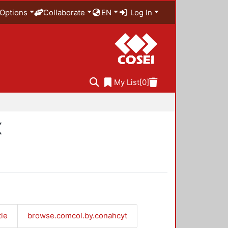
Options
Collaborate
EN
Log In
My List
[0]
X
tle
browse.comcol.by.conahcyt