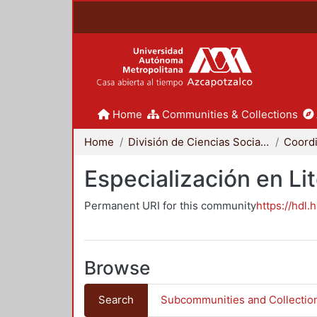
Home
Communities & Collections
Home
División de Ciencias Sociales y Humanidades
Especialización en Li
Permanent URI for this community
https://hdl.
Browse
Search
Subcommunities and Collectio