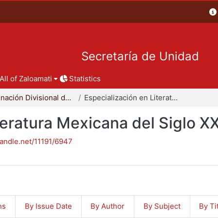
Secretaría de Unidad
All of Zaloamati
Statistics
Coordinación Divisional de Posgrado
Especialización en Literatura Mexicana del Siglo XX
teratura Mexicana del Siglo X
handle.net/11191/6947
ns
By Issue Date
By Author
By Subject
By Ti