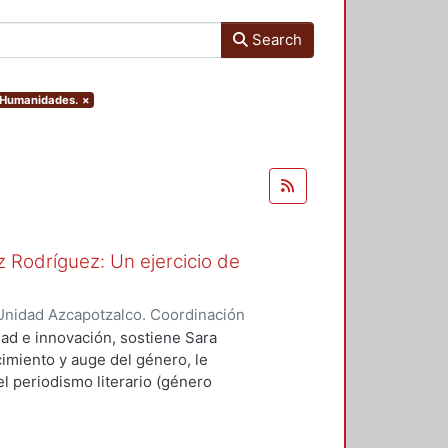
Search
y Humanidades.
×
 Rodríguez: Un ejercicio de
Unidad Azcapotzalco. Coordinación
spo, Erick Octavio
dad e innovación, sostiene Sara
imiento y auge del género, le
l periodismo literario (género
vias, como Sergio González
ó a cultivar el género.
scribió textos canónicos que