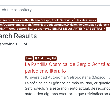
r: search.filters.author.Baena Crespo, Erick Octavio
×
Has files: Yes
×
ion/Department: search.filters.degreedepartment.División de Ciencias Sociales 
CYT Area: search.filters.conahcyt.CIENCIAS DE LAS ARTES Y LAS LETRAS
×
arch Results
showing
1 - 1 of 1
Item
Add to my list
La Pandilla Cósmica, de Sergio González
periodismo literario
(
Universidad Autónoma Metropolitana (México). 
de Servicios de Información.
,
2020-11
)
Baena Cre
La crónica es el género de más calidad, originali
Sefchovich. Y a este momento actual, de reconoc
anteceden algunos escritores que reivindicaron e
mayor que contiene a la crónica) en décadas pre
Rodríguez, quien a finales de los ochentas empez
Posteriormente, en pleno dominio de su oficio, e