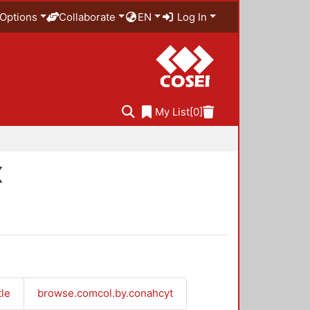
Options
Collaborate
EN
Log In
My List
[0]
X
tle
browse.comcol.by.conahcyt