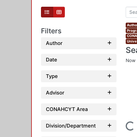
Autho
Filters
Progr
CONAH
Unive
Author
Se
Date
Now 
Type
Advisor
CONAHCYT Area
Loading...
Division/Department