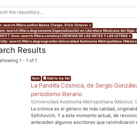
r: search.filters.author.Baena Crespo, Erick Octavio
×
am: search.filters.degreename.Especialización en Literatura Mexicana del Siglo 
CYT Area: search.filters.conahcyt.CIENCIAS DE LAS ARTES Y LAS LETRAS
×
rsity: search.filters.degreegrantor.Universidad Autónoma Metropolitana (México
arch Results
showing
1 - 1 of 1
Item
Add to my list
La Pandilla Cósmica, de Sergio González
periodismo literario
(
Universidad Autónoma Metropolitana (México). 
de Servicios de Información.
,
2020-11
)
Baena Cre
La crónica es el género de más calidad, originali
Sefchovich. Y a este momento actual, de reconoc
anteceden algunos escritores que reivindicaron e
mayor que contiene a la crónica) en décadas pre
Rodríguez, quien a finales de los ochentas empez