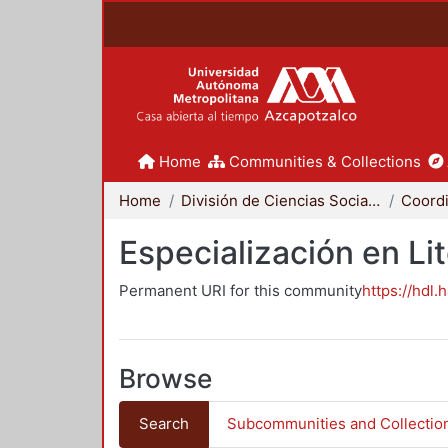
Home
Communities & Collections
Home
División de Ciencias Sociales y Humanidades
Especialización en Li
Permanent URI for this community
https://hdl.
Browse
Search
Subcommunities and Collectio