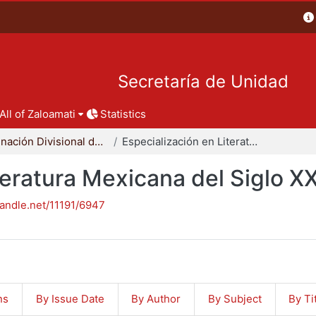
Secretaría de Unidad
All of Zaloamati
Statistics
Coordinación Divisional de Posgrado
Especialización en Literatura Mexicana del Siglo XX
teratura Mexicana del Siglo X
handle.net/11191/6947
ns
By Issue Date
By Author
By Subject
By Ti