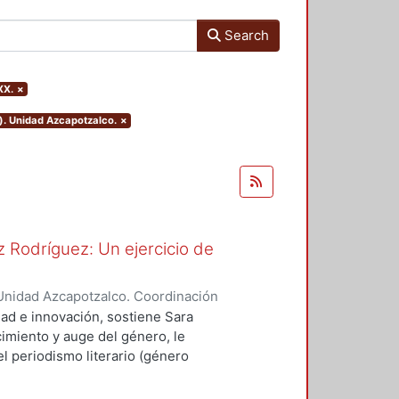
Search
XX.
×
). Unidad Azcapotzalco.
×
 Rodríguez: Un ejercicio de
Unidad Azcapotzalco. Coordinación
spo, Erick Octavio
dad e innovación, sostiene Sara
imiento y auge del género, le
l periodismo literario (género
vias, como Sergio González
ó a cultivar el género.