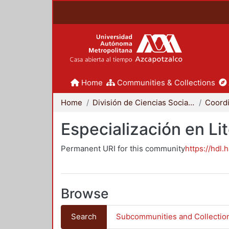
Home
Communities & Collections
Home
División de Ciencias Sociales y Humanidades
Especialización en Li
Permanent URI for this community
https://hdl.
Browse
Search
Subcommunities and Collectio