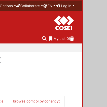
Options
Collaborate
EN
Log In
My List
[0]
X
tle
browse.comcol.by.conahcyt