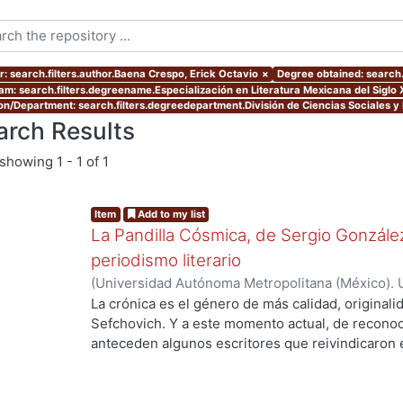
r: search.filters.author.Baena Crespo, Erick Octavio
×
Degree obtained: search.f
am: search.filters.degreename.Especialización en Literatura Mexicana del Siglo 
ion/Department: search.filters.degreedepartment.División de Ciencias Sociales 
arch Results
showing
1 - 1 of 1
Item
Add to my list
La Pandilla Cósmica, de Sergio González
periodismo literario
(
Universidad Autónoma Metropolitana (México). 
de Servicios de Información.
,
2020-11
)
Baena Cre
La crónica es el género de más calidad, originali
Sefchovich. Y a este momento actual, de reconoc
anteceden algunos escritores que reivindicaron e
mayor que contiene a la crónica) en décadas pre
Rodríguez, quien a finales de los ochentas empez
Posteriormente, en pleno dominio de su oficio, e