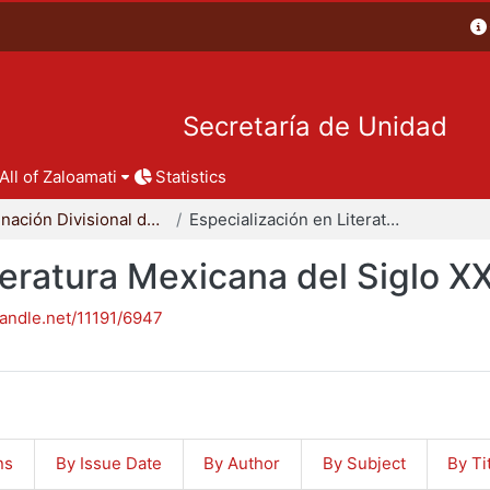
Secretaría de Unidad
All of Zaloamati
Statistics
Coordinación Divisional de Posgrado
Especialización en Literatura Mexicana del Siglo XX
teratura Mexicana del Siglo X
handle.net/11191/6947
ns
By Issue Date
By Author
By Subject
By Ti