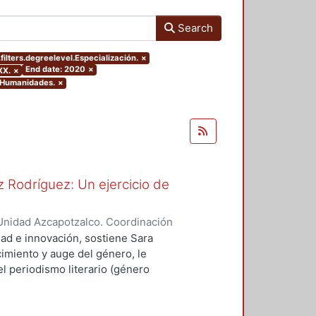
Search
ilters.degreelevel.Especialización.
×
End date: 2020
×
XX.
×
y Humanidades.
×
 Rodríguez: Un ejercicio de
Unidad Azcapotzalco. Coordinación
spo, Erick Octavio
dad e innovación, sostiene Sara
imiento y auge del género, le
l periodismo literario (género
vias, como Sergio González
ó a cultivar el género.
scribió textos canónicos que