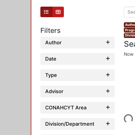
Autho
Filters
Progr
Divis
Se
Author
Now 
Date
Type
Advisor
CONAHCYT Area
Loading...
Division/Department