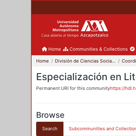
Home
Communities & Collections
Home
División de Ciencias Sociales y Humanidades
Especialización en Li
Permanent URI for this community
https://hdl.
Browse
Search
Subcommunities and Collectio