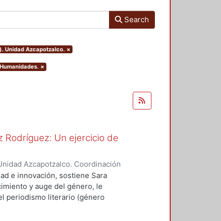
Search
). Unidad Azcapotzalco.
×
y Humanidades.
×
 Rodríguez: Un ejercicio de
Unidad Azcapotzalco. Coordinación
spo, Erick Octavio
dad e innovación, sostiene Sara
imiento y auge del género, le
l periodismo literario (género
vias, como Sergio González
ó a cultivar el género.