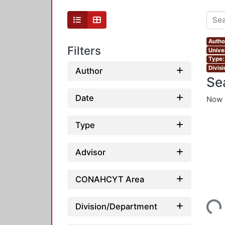
Autho
Filters
Unive
Type:
Divis
Author
Se
Date
Now 
Type
Advisor
CONAHCYT Area
Loading...
Division/Department