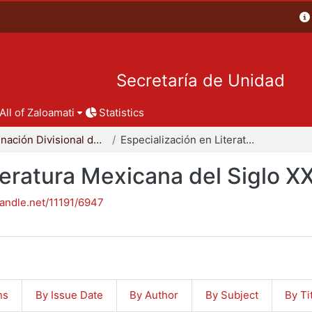
Secretaría de Unidad
All of Zaloamati
Statistics
Coordinación Divisional de Posgrado
Especialización en Literatura Mexicana del Siglo XX
teratura Mexicana del Siglo X
handle.net/11191/6947
ns
By Issue Date
By Author
By Subject
By Ti