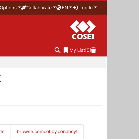
Options
Collaborate
EN
Log In
My List
[0]
X
tle
browse.comcol.by.conahcyt