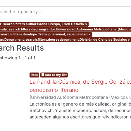
r: search.filters.author.Baena Crespo, Erick Octavio
×
rsity: search.filters.degreegrantor.Universidad Autónoma Metropolitana (México
 search.filters.itemtype.Trabajo terminal, especialidad
×
ion/Department: search.filters.degreedepartment.División de Ciencias Sociales 
arch Results
showing
1 - 1 of 1
Item
Add to my list
La Pandilla Cósmica, de Sergio González
periodismo literario
(
Universidad Autónoma Metropolitana (México). 
de Servicios de Información.
,
2020-11
)
Baena Cre
La crónica es el género de más calidad, originali
Sefchovich. Y a este momento actual, de reconoc
anteceden algunos escritores que reivindicaron e
mayor que contiene a la crónica) en décadas pre
Rodríguez, quien a finales de los ochentas empez