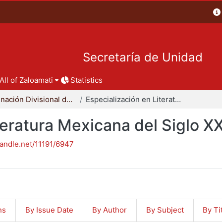
Secretaría de Unidad
All of Zaloamati
Statistics
Coordinación Divisional de Posgrado
Especialización en Literatura Mexicana del Siglo XX
teratura Mexicana del Siglo X
handle.net/11191/6947
ns
By Issue Date
By Author
By Subject
By Ti