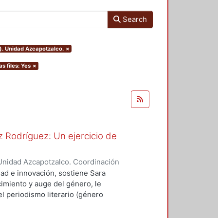
Search
). Unidad Azcapotzalco.
×
as files: Yes
×
 Rodríguez: Un ejercicio de
Unidad Azcapotzalco. Coordinación
spo, Erick Octavio
dad e innovación, sostiene Sara
imiento y auge del género, le
l periodismo literario (género
vias, como Sergio González
ó a cultivar el género.