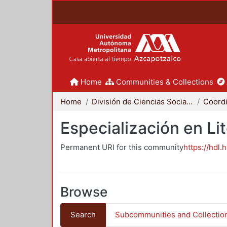
Home
Communities & Collections
Home
División de Ciencias Sociales y Humanidades
Especialización en Li
Permanent URI for this community
https://hdl.
Browse
Search
Subcommunities and Collectio