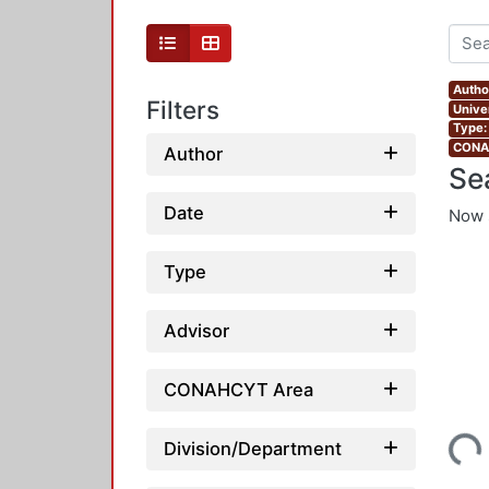
Autho
Filters
Unive
Type:
CONAH
Author
Se
Date
Now 
Type
Advisor
CONAHCYT Area
Loading...
Division/Department