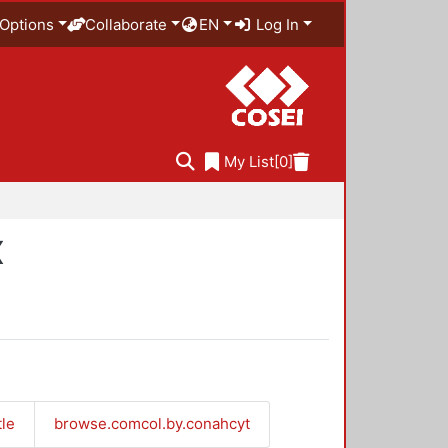
Options
Collaborate
EN
Log In
My List
[0]
X
tle
browse.comcol.by.conahcyt