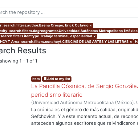
r: search.filters.author.Baena Crespo, Erick Octavio
×
rsity: search.filters.degreegrantor.Universidad Autónoma Metropolitana (México
 search.filters.itemtype.Trabajo terminal, especialidad
×
CYT Area: search.filters.conahcyt.CIENCIAS DE LAS ARTES Y LAS LETRAS
×
H
arch Results
showing
1 - 1 of 1
Item
Add to my list
La Pandilla Cósmica, de Sergio González
periodismo literario
(
Universidad Autónoma Metropolitana (México). 
de Servicios de Información.
,
2020-11
)
Baena Cre
La crónica es el género de más calidad, originali
Sefchovich. Y a este momento actual, de reconoc
anteceden algunos escritores que reivindicaron e
mayor que contiene a la crónica) en décadas pre
Rodríguez, quien a finales de los ochentas empez