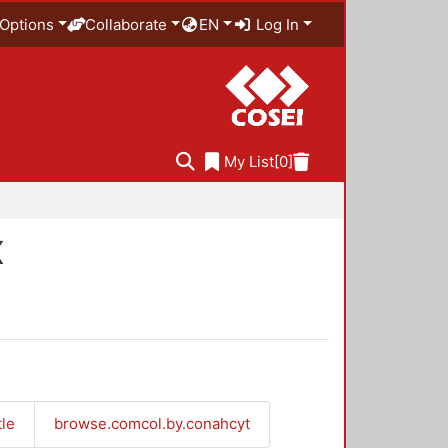
Options
Collaborate
EN
Log In
My List
[0]
X
tle
browse.comcol.by.conahcyt