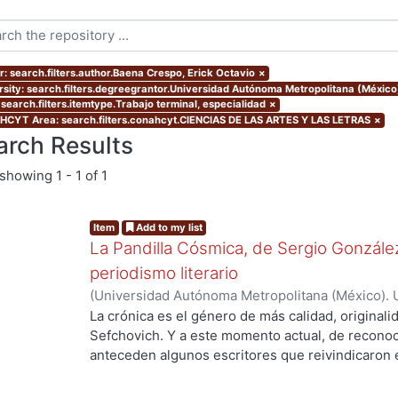
r: search.filters.author.Baena Crespo, Erick Octavio
×
rsity: search.filters.degreegrantor.Universidad Autónoma Metropolitana (México
 search.filters.itemtype.Trabajo terminal, especialidad
×
CYT Area: search.filters.conahcyt.CIENCIAS DE LAS ARTES Y LAS LETRAS
×
arch Results
showing
1 - 1 of 1
Item
Add to my list
La Pandilla Cósmica, de Sergio González
periodismo literario
(
Universidad Autónoma Metropolitana (México). 
de Servicios de Información.
,
2020-11
)
Baena Cre
La crónica es el género de más calidad, originali
Sefchovich. Y a este momento actual, de reconoc
anteceden algunos escritores que reivindicaron e
mayor que contiene a la crónica) en décadas pre
Rodríguez, quien a finales de los ochentas empez