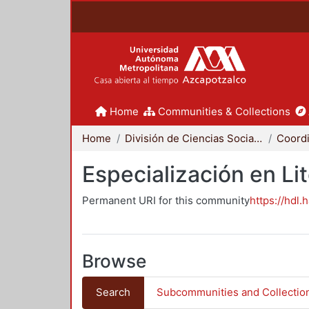
Home
Communities & Collections
Home
División de Ciencias Sociales y Humanidades
Especialización en Li
Permanent URI for this community
https://hdl.
Browse
Search
Subcommunities and Collectio