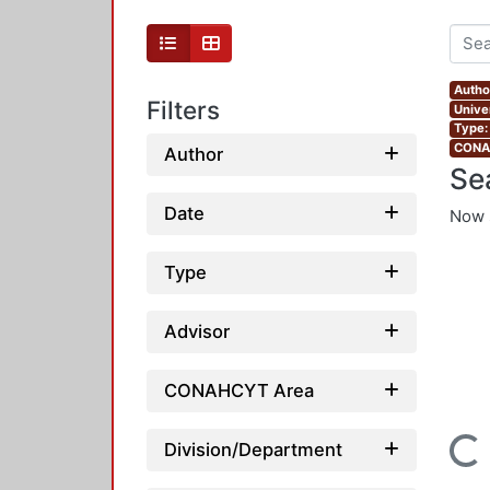
Autho
Filters
Unive
Type:
CONAH
Author
Se
Date
Now 
Type
Advisor
CONAHCYT Area
Loading...
Division/Department