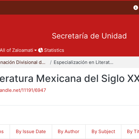
Secretaría de Unidad
All of Zaloamati
Statistics
Coordinación Divisional de Posgrado
Especialización en Literatura Mexicana del Siglo XX
teratura Mexicana del Siglo X
handle.net/11191/6947
ns
By Issue Date
By Author
By Subject
By Ti