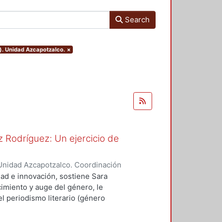
Search
). Unidad Azcapotzalco.
×
 Rodríguez: Un ejercicio de
Unidad Azcapotzalco. Coordinación
spo, Erick Octavio
dad e innovación, sostiene Sara
imiento y auge del género, le
l periodismo literario (género
vias, como Sergio González
ó a cultivar el género.