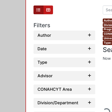
Autho
Filters
Divis
Progr
CONAH
Author
Unive
Type:
Se
Date
Now 
Type
Advisor
CONAHCYT Area
Loading
Division/Department