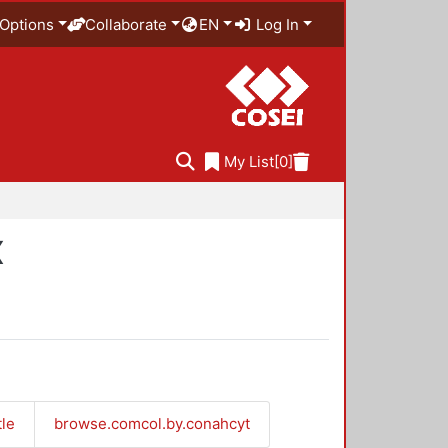
Options
Collaborate
EN
Log In
My List
[0]
X
tle
browse.comcol.by.conahcyt