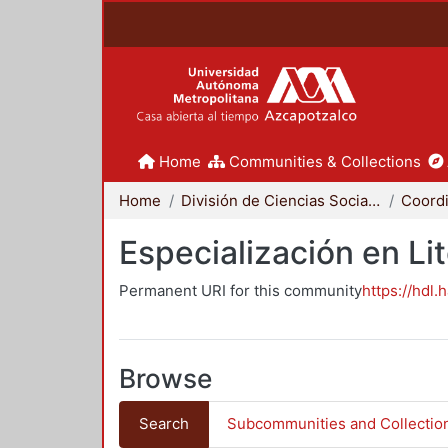
Home
Communities & Collections
Home
División de Ciencias Sociales y Humanidades
Especialización en Li
Permanent URI for this community
https://hdl.
Browse
Search
Subcommunities and Collectio