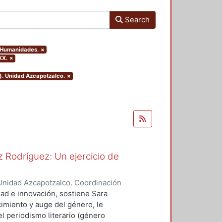
Search
y Humanidades.
×
XX.
×
). Unidad Azcapotzalco.
×
 Rodríguez: Un ejercicio de
Unidad Azcapotzalco. Coordinación
spo, Erick Octavio
dad e innovación, sostiene Sara
imiento y auge del género, le
l periodismo literario (género