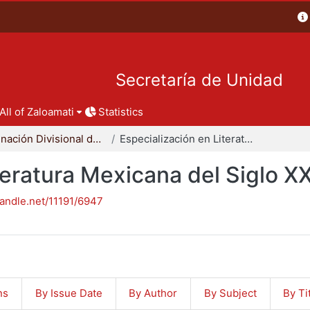
Secretaría de Unidad
All of Zaloamati
Statistics
Coordinación Divisional de Posgrado
Especialización en Literatura Mexicana del Siglo XX
teratura Mexicana del Siglo X
handle.net/11191/6947
ns
By Issue Date
By Author
By Subject
By Ti