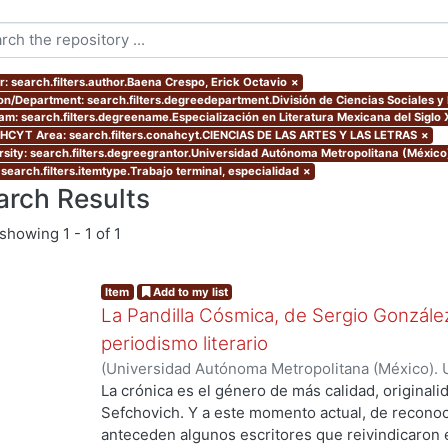
r: search.filters.author.Baena Crespo, Erick Octavio
×
ion/Department: search.filters.degreedepartment.División de Ciencias Sociales 
am: search.filters.degreename.Especialización en Literatura Mexicana del Siglo 
CYT Area: search.filters.conahcyt.CIENCIAS DE LAS ARTES Y LAS LETRAS
×
rsity: search.filters.degreegrantor.Universidad Autónoma Metropolitana (México
 search.filters.itemtype.Trabajo terminal, especialidad
×
arch Results
showing
1 - 1 of 1
Item
Add to my list
La Pandilla Cósmica, de Sergio González
periodismo literario
(
Universidad Autónoma Metropolitana (México). 
de Servicios de Información.
,
2020-11
)
Baena Cre
La crónica es el género de más calidad, originali
...
Sefchovich. Y a este momento actual, de reconoc
anteceden algunos escritores que reivindicaron e