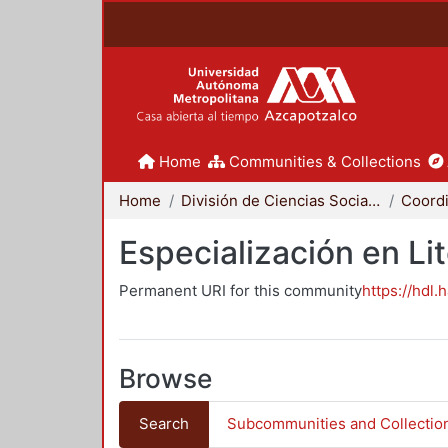
Home
Communities & Collections
Home
División de Ciencias Sociales y Humanidades
Especialización en Li
Permanent URI for this community
https://hdl.
Browse
Search
Subcommunities and Collectio