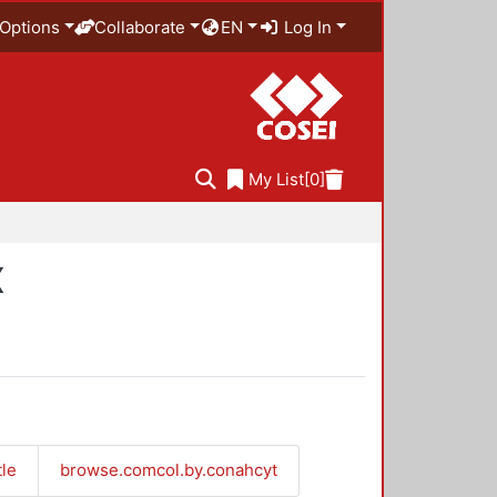
Options
Collaborate
EN
Log In
My List
[0]
X
tle
browse.comcol.by.conahcyt