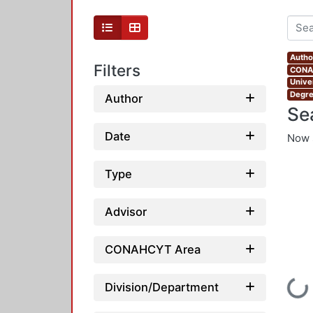
Autho
Filters
CONAH
Unive
Degre
Author
Se
Date
Now 
Type
Advisor
CONAHCYT Area
Loading...
Division/Department