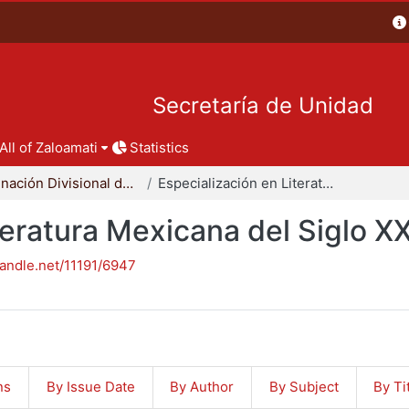
Secretaría de Unidad
All of Zaloamati
Statistics
Coordinación Divisional de Posgrado
Especialización en Literatura Mexicana del Siglo XX
teratura Mexicana del Siglo X
handle.net/11191/6947
ns
By Issue Date
By Author
By Subject
By Ti