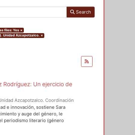
Search
as files: Yes
×
). Unidad Azcapotzalco.
×
 Rodríguez: Un ejercicio de
Unidad Azcapotzalco. Coordinación
spo, Erick Octavio
dad e innovación, sostiene Sara
imiento y auge del género, le
l periodismo literario (género
vias, como Sergio González
ó a cultivar el género.