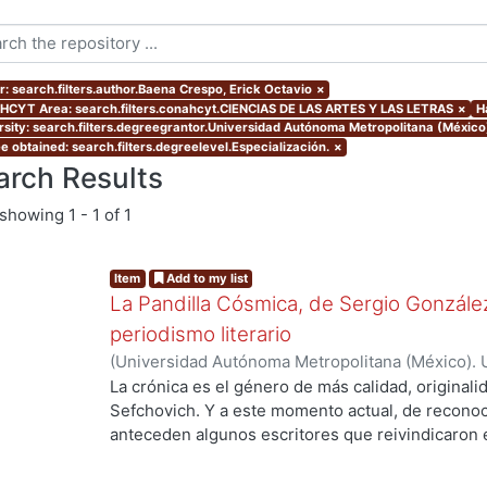
r: search.filters.author.Baena Crespo, Erick Octavio
×
CYT Area: search.filters.conahcyt.CIENCIAS DE LAS ARTES Y LAS LETRAS
×
H
rsity: search.filters.degreegrantor.Universidad Autónoma Metropolitana (México
e obtained: search.filters.degreelevel.Especialización.
×
arch Results
showing
1 - 1 of 1
Item
Add to my list
La Pandilla Cósmica, de Sergio González
periodismo literario
(
Universidad Autónoma Metropolitana (México). 
de Servicios de Información.
,
2020-11
)
Baena Cre
La crónica es el género de más calidad, originali
Sefchovich. Y a este momento actual, de reconoc
anteceden algunos escritores que reivindicaron e
mayor que contiene a la crónica) en décadas pre
Rodríguez, quien a finales de los ochentas empez