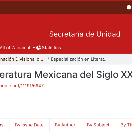
Secretaría de Unidad
All of Zaloamati
Statistics
Coordinación Divisional de Posgrado
Especialización en Literatura Mexicana del Siglo XX
teratura Mexicana del Siglo X
handle.net/11191/6947
ns
By Issue Date
By Author
By Subject
By Ti