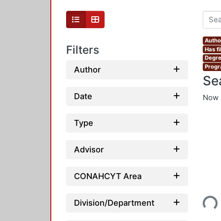
Autho
Filters
Has fi
Degre
Progr
Author
Se
Date
Now 
Type
Advisor
CONAHCYT Area
Loading...
Division/Department