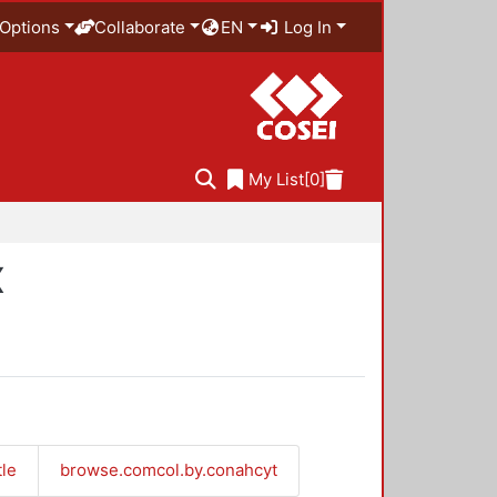
Options
Collaborate
EN
Log In
My List
[0]
X
tle
browse.comcol.by.conahcyt