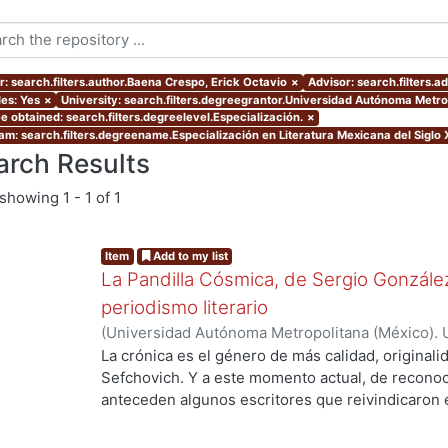
r: search.filters.author.Baena Crespo, Erick Octavio
×
Advisor: search.filters.a
les: Yes
×
University: search.filters.degreegrantor.Universidad Autónoma Metro
e obtained: search.filters.degreelevel.Especialización.
×
am: search.filters.degreename.Especialización en Literatura Mexicana del Siglo 
arch Results
showing
1 - 1 of 1
Item
Add to my list
La Pandilla Cósmica, de Sergio González
periodismo literario
(
Universidad Autónoma Metropolitana (México). 
de Servicios de Información.
,
2020-11
)
Baena Cre
La crónica es el género de más calidad, originali
Sefchovich. Y a este momento actual, de reconoc
anteceden algunos escritores que reivindicaron e
mayor que contiene a la crónica) en décadas pre
Rodríguez, quien a finales de los ochentas empez