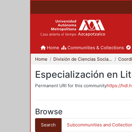
Home
Communities & Collections
Home
División de Ciencias Sociales y Humanidades
Especialización en Li
Permanent URI for this community
https://hdl.
Browse
Search
Subcommunities and Collectio