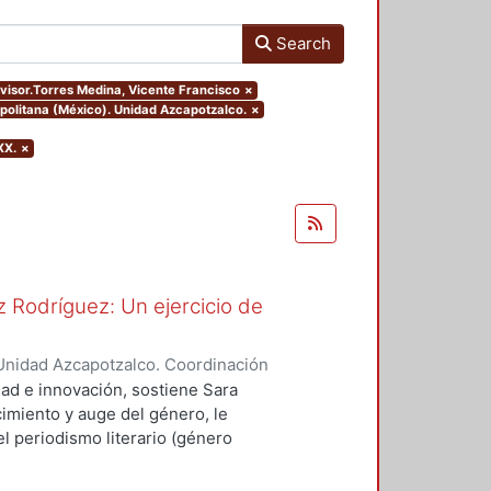
Search
dvisor.Torres Medina, Vicente Francisco
×
politana (México). Unidad Azcapotzalco.
×
XX.
×
 Rodríguez: Un ejercicio de
Unidad Azcapotzalco. Coordinación
spo, Erick Octavio
dad e innovación, sostiene Sara
imiento y auge del género, le
l periodismo literario (género
vias, como Sergio González
ó a cultivar el género.