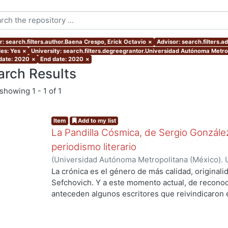
r: search.filters.author.Baena Crespo, Erick Octavio
×
Advisor: search.filters.a
les: Yes
×
University: search.filters.degreegrantor.Universidad Autónoma Metro
 date: 2020
×
End date: 2020
×
arch Results
showing
1 - 1 of 1
Item
Add to my list
La Pandilla Cósmica, de Sergio González
periodismo literario
(
Universidad Autónoma Metropolitana (México). 
de Servicios de Información.
,
2020-11
)
Baena Cre
La crónica es el género de más calidad, originali
Sefchovich. Y a este momento actual, de reconoc
anteceden algunos escritores que reivindicaron e
mayor que contiene a la crónica) en décadas pre
Rodríguez, quien a finales de los ochentas empez
Posteriormente, en pleno dominio de su oficio, e