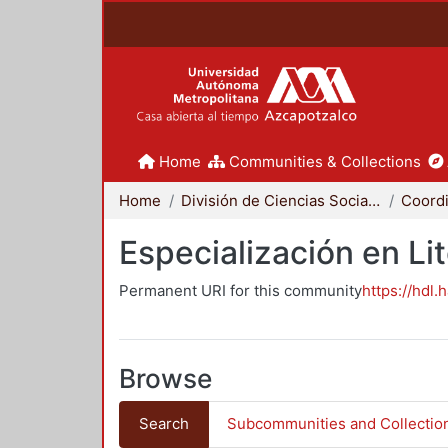
Home
Communities & Collections
Home
División de Ciencias Sociales y Humanidades
Especialización en Li
Permanent URI for this community
https://hdl.
Browse
Search
Subcommunities and Collectio