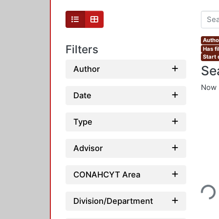
Autho
Filters
Has fi
Start
Se
Author
Now 
Date
Type
Advisor
Loading...
CONAHCYT Area
Division/Department