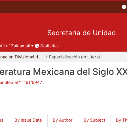
Secretaría de Unidad
All of Zaloamati
Statistics
Coordinación Divisional de Posgrado
Especialización en Literatura Mexicana del Siglo XX
teratura Mexicana del Siglo X
handle.net/11191/6947
ns
By Issue Date
By Author
By Subject
By Ti