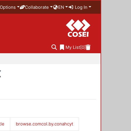
Options
Collaborate
EN
Log In
My List
[0]
X
tle
browse.comcol.by.conahcyt