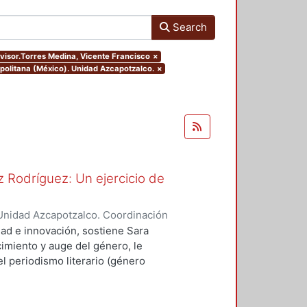
Search
dvisor.Torres Medina, Vicente Francisco
×
politana (México). Unidad Azcapotzalco.
×
 Rodríguez: Un ejercicio de
Unidad Azcapotzalco. Coordinación
spo, Erick Octavio
dad e innovación, sostiene Sara
imiento y auge del género, le
l periodismo literario (género
vias, como Sergio González
ó a cultivar el género.
scribió textos canónicos que