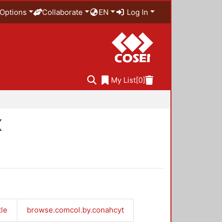
Options
Collaborate
EN
Log In
My List
[0]
X
tle
browse.comcol.by.conahcyt