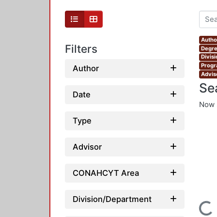
Autho
Filters
Degre
Divis
Progr
Author
Adviso
Se
Date
Now 
Type
Advisor
CONAHCYT Area
Division/Department
Loading...