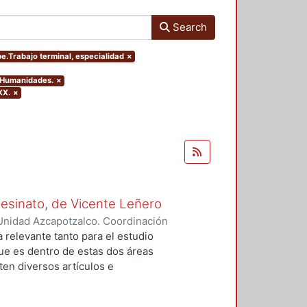
Search
pe.Trabajo terminal, especialidad
×
y Humanidades.
×
XX.
×
Asesinato, de Vicente Leñero
Unidad Azcapotzalco. Coordinación
rtega, Jesús Iván
a relevante tanto para el estudio
que es dentro de estas dos áreas
en diversos artículos e
 el tema, en la mayoría de los
nales de la no ficción. Entre ellas