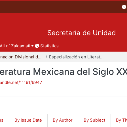
Secretaría de Unidad
All of Zaloamati
Statistics
Coordinación Divisional de Posgrado
Especialización en Literatura Mexicana del Siglo XX
teratura Mexicana del Siglo X
handle.net/11191/6947
ns
By Issue Date
By Author
By Subject
By Ti