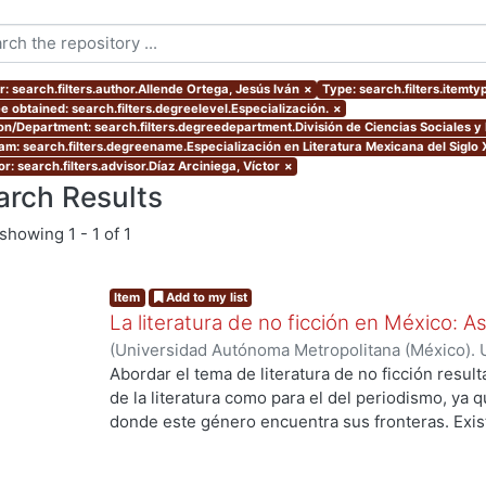
r: search.filters.author.Allende Ortega, Jesús Iván
×
Type: search.filters.itemty
e obtained: search.filters.degreelevel.Especialización.
×
ion/Department: search.filters.degreedepartment.División de Ciencias Sociales 
am: search.filters.degreename.Especialización en Literatura Mexicana del Siglo 
r: search.filters.advisor.Díaz Arciniega, Víctor
×
arch Results
showing
1 - 1 of 1
Item
Add to my list
La literatura de no ficción en México: 
(
Universidad Autónoma Metropolitana (México). 
de Servicios de Información.
,
2023-10
)
Allende O
Abordar el tema de literatura de no ficción result
de la literatura como para el del periodismo, ya 
donde este género encuentra sus fronteras. Exist
investigaciones que se han encargado de estudiar
casos estos estudios parten de las obras fundacio