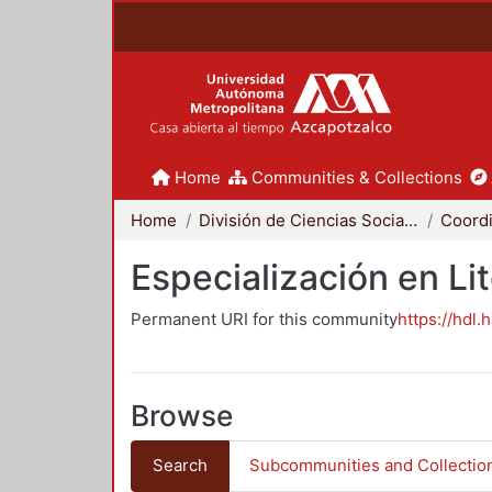
Home
Communities & Collections
Home
División de Ciencias Sociales y Humanidades
Especialización en Li
Permanent URI for this community
https://hdl.
Browse
Search
Subcommunities and Collectio