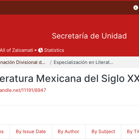
Secretaría de Unidad
All of Zaloamati
Statistics
Coordinación Divisional de Posgrado
Especialización en Literatura Mexicana del Siglo XX
teratura Mexicana del Siglo X
handle.net/11191/6947
ns
By Issue Date
By Author
By Subject
By Ti