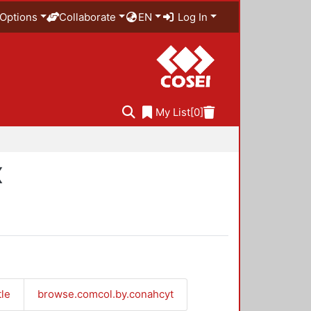
Options
Collaborate
EN
Log In
My List
[0]
X
tle
browse.comcol.by.conahcyt