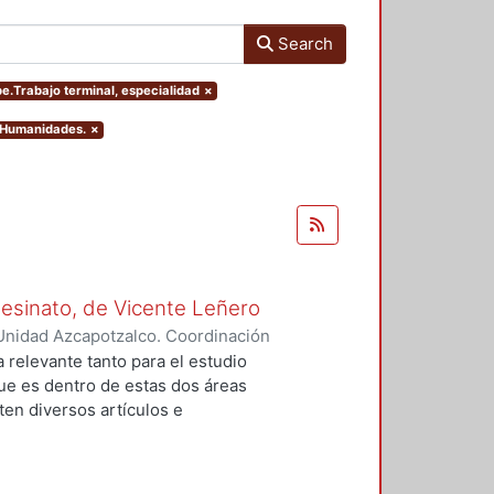
Search
pe.Trabajo terminal, especialidad
×
y Humanidades.
×
Asesinato, de Vicente Leñero
Unidad Azcapotzalco. Coordinación
rtega, Jesús Iván
a relevante tanto para el estudio
que es dentro de estas dos áreas
en diversos artículos e
 el tema, en la mayoría de los
nales de la no ficción. Entre ellas
lfo Walsh, A sangre fría (1966) de