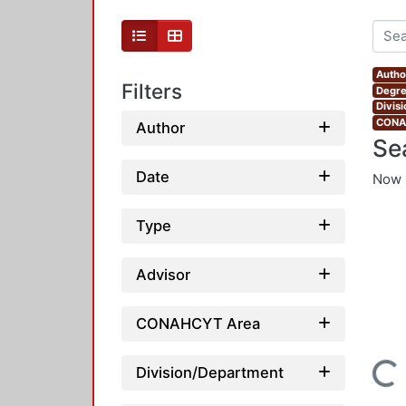
Autho
Filters
Degre
Divis
CONAH
Author
Se
Date
Now 
Type
Advisor
CONAHCYT Area
Loading...
Division/Department