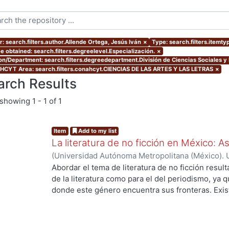
r: search.filters.author.Allende Ortega, Jesús Iván
×
Type: search.filters.itemty
e obtained: search.filters.degreelevel.Especialización.
×
ion/Department: search.filters.degreedepartment.División de Ciencias Sociales 
CYT Area: search.filters.conahcyt.CIENCIAS DE LAS ARTES Y LAS LETRAS
×
arch Results
showing
1 - 1 of 1
Item
Add to my list
La literatura de no ficción en México: 
(
Universidad Autónoma Metropolitana (México). 
de Servicios de Información.
,
2023-10
)
Allende O
Abordar el tema de literatura de no ficción result
de la literatura como para el del periodismo, ya 
donde este género encuentra sus fronteras. Exist
investigaciones que se han encargado de estudiar
casos estos estudios parten de las obras fundacio
se encuentran: Operación Masacre (1957) de Rodo