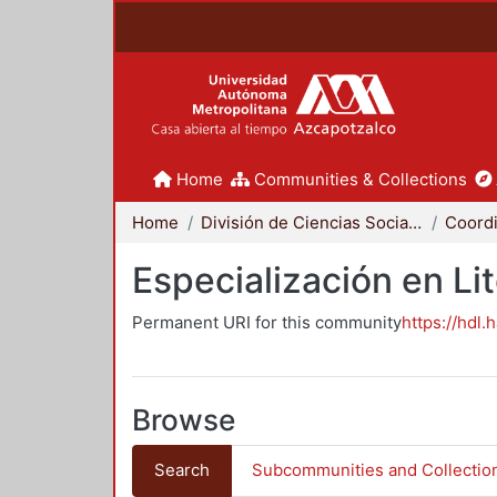
Home
Communities & Collections
Home
División de Ciencias Sociales y Humanidades
Especialización en Li
Permanent URI for this community
https://hdl.
Browse
Search
Subcommunities and Collectio