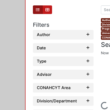
Autho
Filters
Divis
Progr
Unive
Author
CONAH
Se
Date
Now 
Type
Advisor
CONAHCYT Area
Division/Department
Loading...