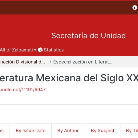
Secretaría de Unidad
All of Zaloamati
Statistics
Coordinación Divisional de Posgrado
Especialización en Literatura Mexicana del Siglo XX
teratura Mexicana del Siglo X
handle.net/11191/6947
ns
By Issue Date
By Author
By Subject
By Ti