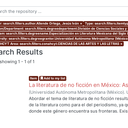
r: search.filters.author.Allende Ortega, Jesús Iván
×
Type: search.filters.itemty
ion/Department: search.filters.degreedepartment.División de Ciencias Sociales 
am: search.filters.degreename.Especialización en Literatura Mexicana del Siglo 
rsity: search.filters.degreegrantor.Universidad Autónoma Metropolitana (México
CYT Area: search.filters.conahcyt.CIENCIAS DE LAS ARTES Y LAS LETRAS
×
arch Results
showing
1 - 1 of 1
Item
Add to my list
La literatura de no ficción en México: 
(
Universidad Autónoma Metropolitana (México). 
de Servicios de Información.
,
2023-10
)
Allende O
Abordar el tema de literatura de no ficción result
de la literatura como para el del periodismo, ya 
donde este género encuentra sus fronteras. Exist
investigaciones que se han encargado de estudiar
casos estos estudios parten de las obras fundacio