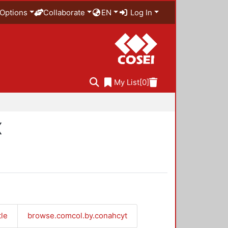
Options
Collaborate
EN
Log In
My List
[0]
X
tle
browse.comcol.by.conahcyt