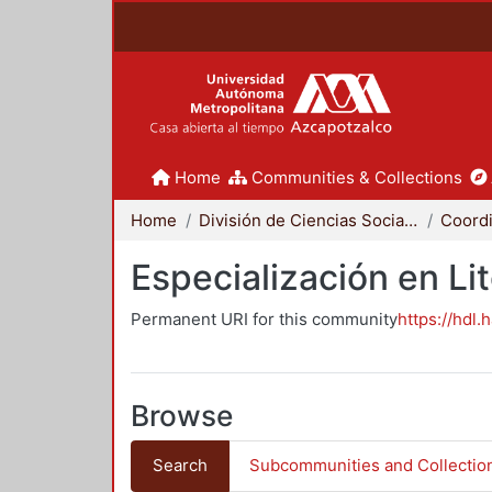
Home
Communities & Collections
Home
División de Ciencias Sociales y Humanidades
Especialización en Li
Permanent URI for this community
https://hdl.
Browse
Search
Subcommunities and Collectio