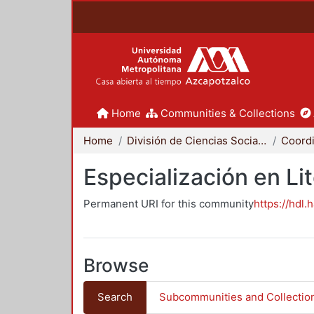
Home
Communities & Collections
Home
División de Ciencias Sociales y Humanidades
Especialización en Li
Permanent URI for this community
https://hdl.
Browse
Search
Subcommunities and Collectio