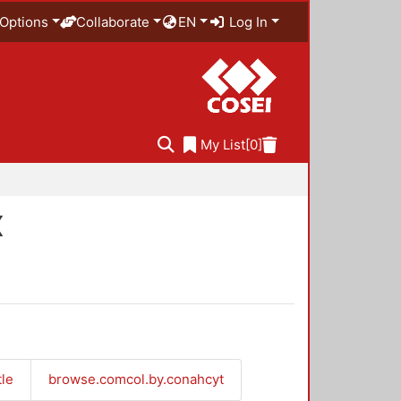
Options
Collaborate
EN
Log In
My List
[0]
X
tle
browse.comcol.by.conahcyt