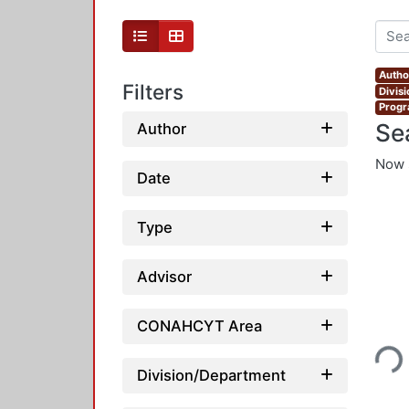
Autho
Filters
Divis
Progr
Se
Author
Now 
Date
Type
Advisor
Loading...
CONAHCYT Area
Division/Department