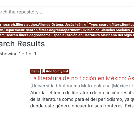
r: search.filters.author.Allende Ortega, Jesús Iván
×
Type: search.filters.itemty
ion/Department: search.filters.degreedepartment.División de Ciencias Sociales 
am: search.filters.degreename.Especialización en Literatura Mexicana del Siglo 
arch Results
showing
1 - 1 of 1
Item
Add to my list
La literatura de no ficción en México: 
(
Universidad Autónoma Metropolitana (México). 
de Servicios de Información.
,
2023-10
)
Allende O
Abordar el tema de literatura de no ficción result
de la literatura como para el del periodismo, ya 
donde este género encuentra sus fronteras. Exist
investigaciones que se han encargado de estudiar
casos estos estudios parten de las obras fundacio
se encuentran: Operación Masacre (1957) de Rodo
Truman Capote y Los ejércitos de la noche (1968