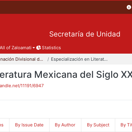
Secretaría de Unidad
All of Zaloamati
Statistics
Coordinación Divisional de Posgrado
Especialización en Literatura Mexicana del Siglo XX
teratura Mexicana del Siglo X
handle.net/11191/6947
ns
By Issue Date
By Author
By Subject
By Ti