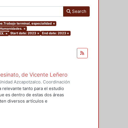
Search
pe.Trabajo terminal, especialidad
×
y Humanidades.
×
Start date: 2023
×
End date: 2023
×
XX.
×
Asesinato, de Vicente Leñero
Unidad Azcapotzalco. Coordinación
rtega, Jesús Iván
a relevante tanto para el estudio
que es dentro de estas dos áreas
en diversos artículos e
 el tema, en la mayoría de los
nales de la no ficción. Entre ellas
lfo Walsh, A sangre fría (1966) de
) de Norman Mailer. Sin embargo,