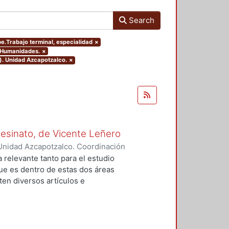
Search
pe.Trabajo terminal, especialidad
×
y Humanidades.
×
). Unidad Azcapotzalco.
×
Asesinato, de Vicente Leñero
Unidad Azcapotzalco. Coordinación
rtega, Jesús Iván
a relevante tanto para el estudio
que es dentro de estas dos áreas
en diversos artículos e
 el tema, en la mayoría de los
nales de la no ficción. Entre ellas
lfo Walsh, A sangre fría (1966) de
) de Norman Mailer. Sin embargo,