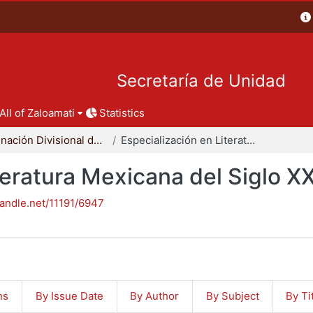
Secretaría de Unidad
All of Zaloamati
Statistics
Coordinación Divisional de Posgrado
Especialización en Literatura Mexicana del Siglo XX
teratura Mexicana del Siglo X
handle.net/11191/6947
ns
By Issue Date
By Author
By Subject
By Ti