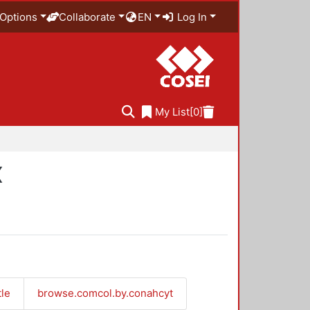
Options
Collaborate
EN
Log In
My List
[0]
X
tle
browse.comcol.by.conahcyt