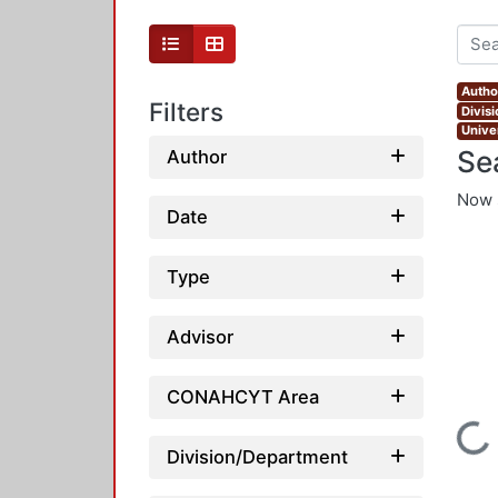
Autho
Filters
Divis
Unive
Se
Author
Now 
Date
Type
Advisor
CONAHCYT Area
Loading...
Division/Department