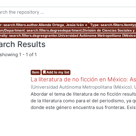
r: search.filters.author.Allende Ortega, Jesús Iván
×
Type: search.filters.itemty
ion/Department: search.filters.degreedepartment.División de Ciencias Sociales 
rsity: search.filters.degreegrantor.Universidad Autónoma Metropolitana (México
arch Results
showing
1 - 1 of 1
Item
Add to my list
La literatura de no ficción en México: 
(
Universidad Autónoma Metropolitana (México). 
de Servicios de Información.
,
2023-10
)
Allende O
Abordar el tema de literatura de no ficción result
de la literatura como para el del periodismo, ya 
donde este género encuentra sus fronteras. Exist
investigaciones que se han encargado de estudiar
casos estos estudios parten de las obras fundacio
se encuentran: Operación Masacre (1957) de Rodo
Truman Capote y Los ejércitos de la noche (1968