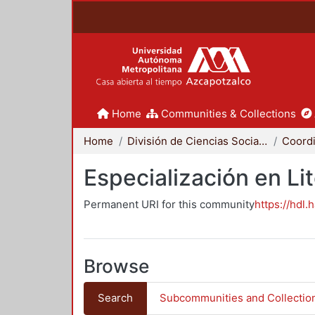
Home
Communities & Collections
Home
División de Ciencias Sociales y Humanidades
Especialización en Li
Permanent URI for this community
https://hdl.
Browse
Search
Subcommunities and Collectio