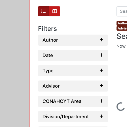
Autho
Filters
Adviso
Se
Author
Now 
Date
Type
Advisor
CONAHCYT Area
Loading...
Division/Department