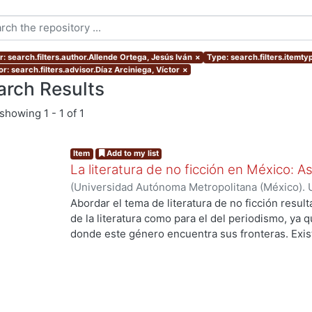
r: search.filters.author.Allende Ortega, Jesús Iván
×
Type: search.filters.itemty
r: search.filters.advisor.Díaz Arciniega, Víctor
×
arch Results
showing
1 - 1 of 1
Item
Add to my list
La literatura de no ficción en México: 
(
Universidad Autónoma Metropolitana (México). 
de Servicios de Información.
,
2023-10
)
Allende O
Abordar el tema de literatura de no ficción result
de la literatura como para el del periodismo, ya 
donde este género encuentra sus fronteras. Exist
investigaciones que se han encargado de estudiar
casos estos estudios parten de las obras fundacio
se encuentran: Operación Masacre (1957) de Rodo
Truman Capote y Los ejércitos de la noche (1968
son pocas las investigaciones que se han encarga