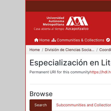
Home
Communities & Collections
Home
División de Ciencias Sociales y Humanidades
Especialización en Li
Permanent URI for this community
https://hdl.
Browse
Search
Subcommunities and Collectio