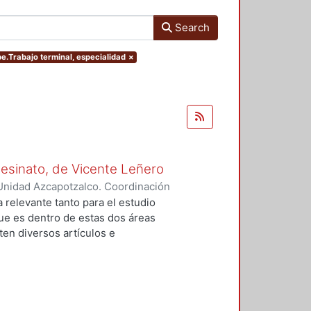
Search
pe.Trabajo terminal, especialidad
×
Asesinato, de Vicente Leñero
Unidad Azcapotzalco. Coordinación
rtega, Jesús Iván
a relevante tanto para el estudio
que es dentro de estas dos áreas
en diversos artículos e
 el tema, en la mayoría de los
nales de la no ficción. Entre ellas
lfo Walsh, A sangre fría (1966) de
) de Norman Mailer. Sin embargo,
do del estudió de la no ficción en