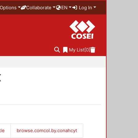
Options
Collaborate
EN
Log In
My List
[0]
X
tle
browse.comcol.by.conahcyt