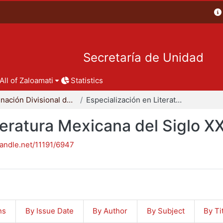
Secretaría de Unidad
All of Zaloamati
Statistics
Coordinación Divisional de Posgrado
Especialización en Literatura Mexicana del Siglo XX
teratura Mexicana del Siglo X
handle.net/11191/6947
ns
By Issue Date
By Author
By Subject
By Ti