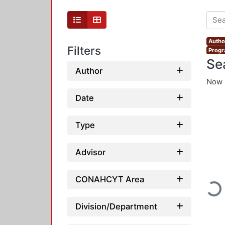
Autho
Filters
Progr
Se
Author
Now 
Date
Type
Advisor
Loadi
CONAHCYT Area
Division/Department