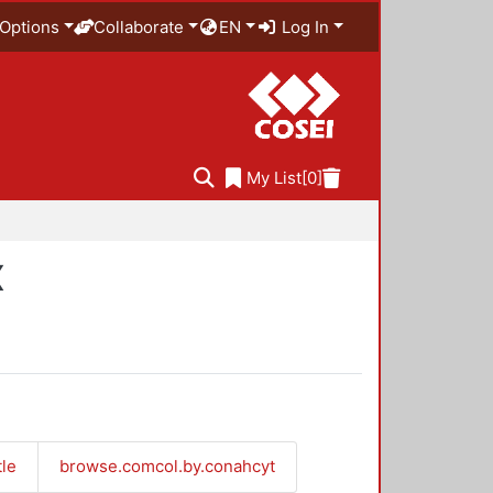
Options
Collaborate
EN
Log In
My List
[0]
X
tle
browse.comcol.by.conahcyt