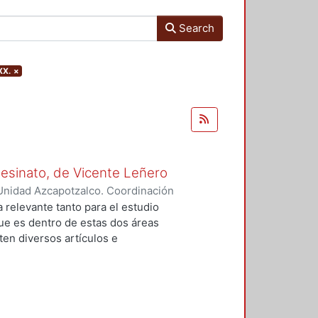
Search
XX.
×
Asesinato, de Vicente Leñero
Unidad Azcapotzalco. Coordinación
rtega, Jesús Iván
a relevante tanto para el estudio
que es dentro de estas dos áreas
en diversos artículos e
 el tema, en la mayoría de los
nales de la no ficción. Entre ellas
lfo Walsh, A sangre fría (1966) de
) de Norman Mailer. Sin embargo,
do del estudió de la no ficción en