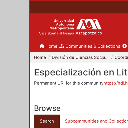
Home
Communities & Collections
Home
División de Ciencias Sociales y Humanidades
Especialización en Li
Permanent URI for this community
https://hdl.
Browse
Search
Subcommunities and Collectio