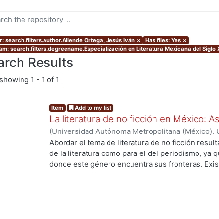
r: search.filters.author.Allende Ortega, Jesús Iván
×
Has files: Yes
×
am: search.filters.degreename.Especialización en Literatura Mexicana del Siglo 
arch Results
showing
1 - 1 of 1
Item
Add to my list
La literatura de no ficción en México: 
(
Universidad Autónoma Metropolitana (México). 
de Servicios de Información.
,
2023-10
)
Allende O
Abordar el tema de literatura de no ficción result
de la literatura como para el del periodismo, ya 
donde este género encuentra sus fronteras. Exist
ng...
investigaciones que se han encargado de estudiar
casos estos estudios parten de las obras fundacio
se encuentran: Operación Masacre (1957) de Rodo
Truman Capote y Los ejércitos de la noche (1968
son pocas las investigaciones que se han encarga