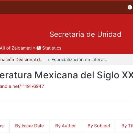
Secretaría de Unidad
All of Zaloamati
Statistics
Coordinación Divisional de Posgrado
Especialización en Literatura Mexicana del Siglo XX
teratura Mexicana del Siglo X
handle.net/11191/6947
ns
By Issue Date
By Author
By Subject
By Ti