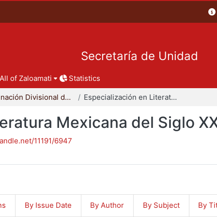
Secretaría de Unidad
All of Zaloamati
Statistics
Coordinación Divisional de Posgrado
Especialización en Literatura Mexicana del Siglo XX
teratura Mexicana del Siglo X
handle.net/11191/6947
ns
By Issue Date
By Author
By Subject
By Ti