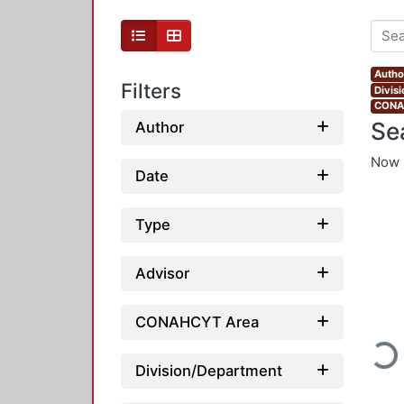
Autho
Filters
Divis
CONAH
Se
Author
Now 
Date
Type
Advisor
CONAHCYT Area
Loadi
Division/Department