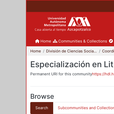
Home
Communities & Collections
Home
División de Ciencias Sociales y Humanidades
Especialización en Li
Permanent URI for this community
https://hdl.
Browse
Search
Subcommunities and Collectio