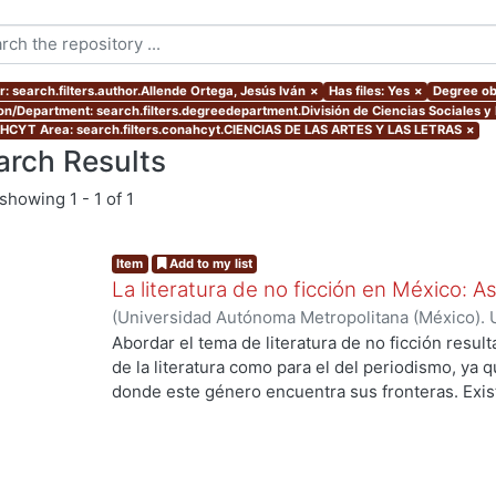
r: search.filters.author.Allende Ortega, Jesús Iván
×
Has files: Yes
×
Degree obt
ion/Department: search.filters.degreedepartment.División de Ciencias Sociales 
CYT Area: search.filters.conahcyt.CIENCIAS DE LAS ARTES Y LAS LETRAS
×
arch Results
showing
1 - 1 of 1
Item
Add to my list
La literatura de no ficción en México: 
(
Universidad Autónoma Metropolitana (México). 
de Servicios de Información.
,
2023-10
)
Allende O
Abordar el tema de literatura de no ficción result
de la literatura como para el del periodismo, ya 
donde este género encuentra sus fronteras. Exist
ng...
investigaciones que se han encargado de estudiar
casos estos estudios parten de las obras fundacio
se encuentran: Operación Masacre (1957) de Rodo
Truman Capote y Los ejércitos de la noche (1968