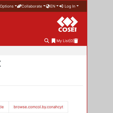
Options
Collaborate
EN
Log In
My List
[0]
X
tle
browse.comcol.by.conahcyt