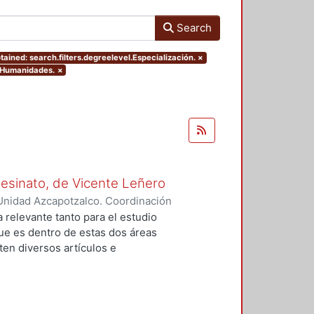
Search
ained: search.filters.degreelevel.Especialización.
×
y Humanidades.
×
Asesinato, de Vicente Leñero
Unidad Azcapotzalco. Coordinación
rtega, Jesús Iván
a relevante tanto para el estudio
que es dentro de estas dos áreas
en diversos artículos e
 el tema, en la mayoría de los
nales de la no ficción. Entre ellas
lfo Walsh, A sangre fría (1966) de
) de Norman Mailer. Sin embargo,