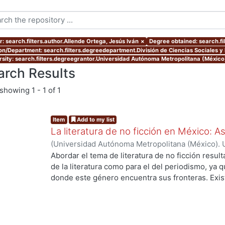
r: search.filters.author.Allende Ortega, Jesús Iván
×
Degree obtained: search.fil
ion/Department: search.filters.degreedepartment.División de Ciencias Sociales 
rsity: search.filters.degreegrantor.Universidad Autónoma Metropolitana (México
arch Results
showing
1 - 1 of 1
Item
Add to my list
La literatura de no ficción en México: 
(
Universidad Autónoma Metropolitana (México). 
de Servicios de Información.
,
2023-10
)
Allende O
Abordar el tema de literatura de no ficción result
de la literatura como para el del periodismo, ya 
donde este género encuentra sus fronteras. Exist
investigaciones que se han encargado de estudiar
casos estos estudios parten de las obras fundacio
se encuentran: Operación Masacre (1957) de Rodo
Truman Capote y Los ejércitos de la noche (1968