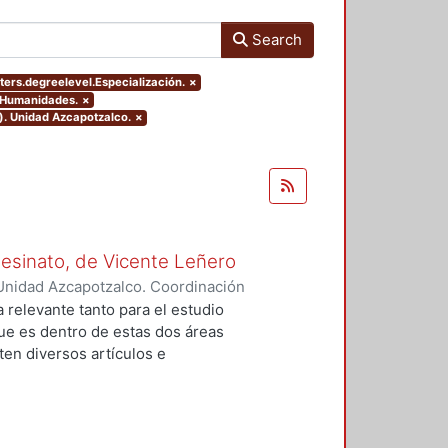
Search
ters.degreelevel.Especialización.
×
y Humanidades.
×
). Unidad Azcapotzalco.
×
Asesinato, de Vicente Leñero
Unidad Azcapotzalco. Coordinación
rtega, Jesús Iván
a relevante tanto para el estudio
que es dentro de estas dos áreas
en diversos artículos e
 el tema, en la mayoría de los
nales de la no ficción. Entre ellas
lfo Walsh, A sangre fría (1966) de
) de Norman Mailer. Sin embargo,