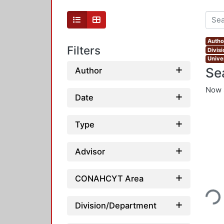
Autho
Filters
Divis
Unive
Se
Author
Now 
Date
Type
Advisor
Loading...
CONAHCYT Area
Division/Department