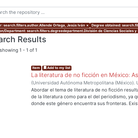
r: search.filters.author.Allende Ortega, Jesús Iván
×
Degree obtained: search.fil
ion/Department: search.filters.degreedepartment.División de Ciencias Sociales 
arch Results
showing
1 - 1 of 1
Item
Add to my list
La literatura de no ficción en México: 
(
Universidad Autónoma Metropolitana (México). 
de Servicios de Información.
,
2023-10
)
Allende O
Abordar el tema de literatura de no ficción result
de la literatura como para el del periodismo, ya 
donde este género encuentra sus fronteras. Exist
investigaciones que se han encargado de estudiar
casos estos estudios parten de las obras fundacio
se encuentran: Operación Masacre (1957) de Rodo
Truman Capote y Los ejércitos de la noche (1968
son pocas las investigaciones que se han encarga