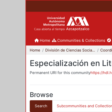
Home
Communities & Collections
Home
División de Ciencias Sociales y Humanidades
Especialización en Li
Permanent URI for this community
https://hdl.
Browse
Search
Subcommunities and Collectio