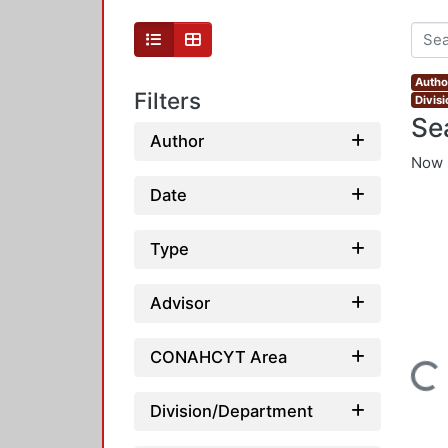
Autho
Filters
Divis
Se
Author
Now 
Date
Type
Advisor
CONAHCYT Area
Loading...
Division/Department