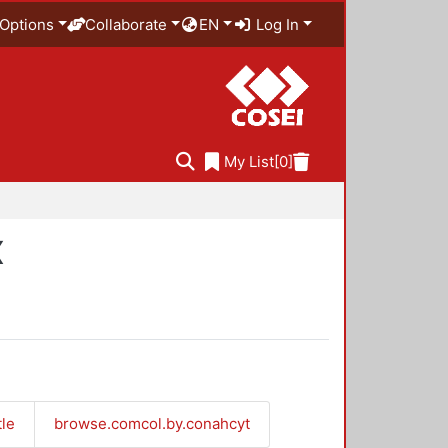
Options
Collaborate
EN
Log In
My List
[0]
X
tle
browse.comcol.by.conahcyt