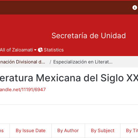
Secretaría de Unidad
All of Zaloamati
Statistics
Coordinación Divisional de Posgrado
Especialización en Literatura Mexicana del Siglo XX
teratura Mexicana del Siglo X
handle.net/11191/6947
ns
By Issue Date
By Author
By Subject
By Ti