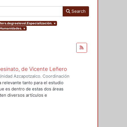
Search
ters.degreelevel.Especialización.
×
y Humanidades.
×
Asesinato, de Vicente Leñero
Unidad Azcapotzalco. Coordinación
rtega, Jesús Iván
a relevante tanto para el estudio
que es dentro de estas dos áreas
en diversos artículos e
 el tema, en la mayoría de los
nales de la no ficción. Entre ellas
lfo Walsh, A sangre fría (1966) de
) de Norman Mailer. Sin embargo,
do del estudió de la no ficción en