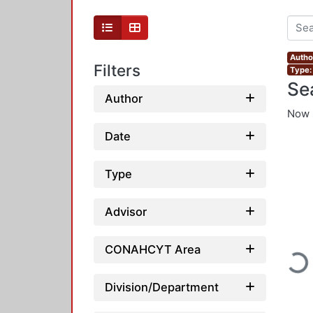
Autho
Filters
Type:
Se
Author
Now 
Date
Type
Advisor
Loadi
CONAHCYT Area
Division/Department