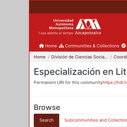
Home
Communities & Collections
Home
División de Ciencias Sociales y Humanidades
Especialización en Li
Permanent URI for this community
https://hdl.
Browse
Search
Subcommunities and Collectio