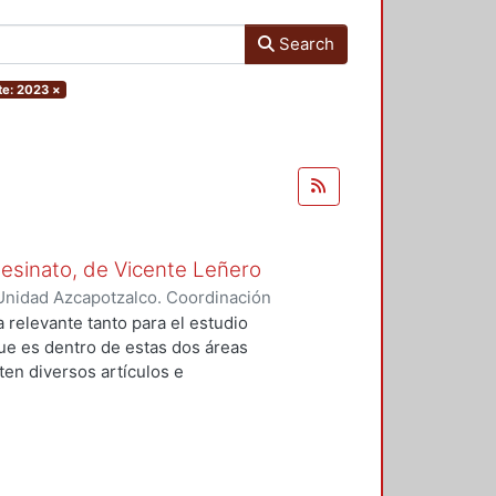
Search
te: 2023
×
Asesinato, de Vicente Leñero
Unidad Azcapotzalco. Coordinación
rtega, Jesús Iván
a relevante tanto para el estudio
que es dentro de estas dos áreas
en diversos artículos e
 el tema, en la mayoría de los
nales de la no ficción. Entre ellas
lfo Walsh, A sangre fría (1966) de
) de Norman Mailer. Sin embargo,
do del estudió de la no ficción en