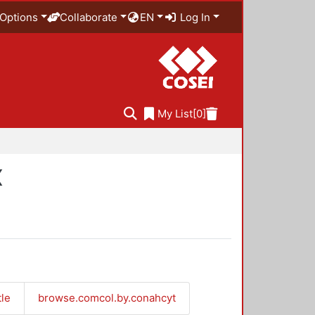
Options
Collaborate
EN
Log In
My List
[0]
X
tle
browse.comcol.by.conahcyt