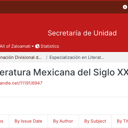
Secretaría de Unidad
All of Zaloamati
Statistics
Coordinación Divisional de Posgrado
Especialización en Literatura Mexicana del Siglo XX
teratura Mexicana del Siglo X
handle.net/11191/6947
ns
By Issue Date
By Author
By Subject
By Ti