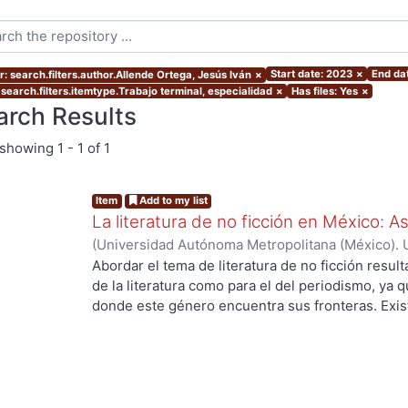
Start date: 2023
×
End da
r: search.filters.author.Allende Ortega, Jesús Iván
×
 search.filters.itemtype.Trabajo terminal, especialidad
×
Has files: Yes
×
arch Results
showing
1 - 1 of 1
Item
Add to my list
La literatura de no ficción en México: 
(
Universidad Autónoma Metropolitana (México). 
de Servicios de Información.
,
2023-10
)
Allende O
Abordar el tema de literatura de no ficción result
de la literatura como para el del periodismo, ya 
donde este género encuentra sus fronteras. Exist
ng...
investigaciones que se han encargado de estudiar
casos estos estudios parten de las obras fundacio
se encuentran: Operación Masacre (1957) de Rodo
Truman Capote y Los ejércitos de la noche (1968
son pocas las investigaciones que se han encarga