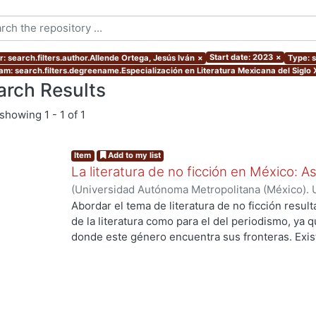
Start date: 2023
×
r: search.filters.author.Allende Ortega, Jesús Iván
×
Type: s
am: search.filters.degreename.Especialización en Literatura Mexicana del Siglo 
arch Results
showing
1 - 1 of 1
Item
Add to my list
La literatura de no ficción en México: 
(
Universidad Autónoma Metropolitana (México). 
de Servicios de Información.
,
2023-10
)
Allende O
Abordar el tema de literatura de no ficción result
de la literatura como para el del periodismo, ya 
donde este género encuentra sus fronteras. Exist
investigaciones que se han encargado de estudiar
casos estos estudios parten de las obras fundacio
se encuentran: Operación Masacre (1957) de Rodo
Truman Capote y Los ejércitos de la noche (1968
son pocas las investigaciones que se han encarga