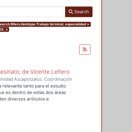
Search
earch.filters.itemtype.Trabajo terminal, especialidad
×
XX.
×
Asesinato, de Vicente Leñero
Unidad Azcapotzalco. Coordinación
rtega, Jesús Iván
a relevante tanto para el estudio
que es dentro de estas dos áreas
en diversos artículos e
 el tema, en la mayoría de los
nales de la no ficción. Entre ellas
lfo Walsh, A sangre fría (1966) de
) de Norman Mailer. Sin embargo,
do del estudió de la no ficción en