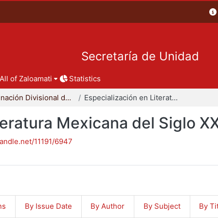
Secretaría de Unidad
All of Zaloamati
Statistics
Coordinación Divisional de Posgrado
Especialización en Literatura Mexicana del Siglo XX
teratura Mexicana del Siglo X
handle.net/11191/6947
ns
By Issue Date
By Author
By Subject
By Ti