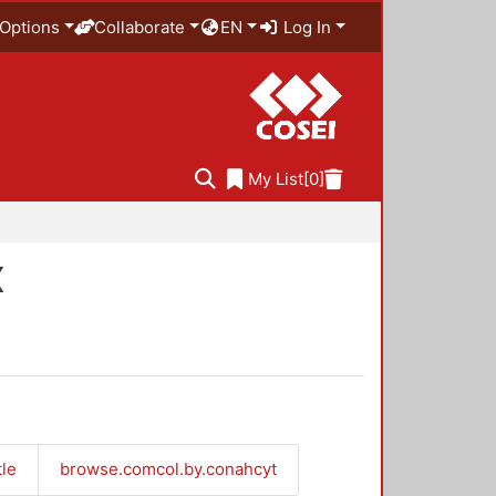
Options
Collaborate
EN
Log In
My List
[0]
X
tle
browse.comcol.by.conahcyt