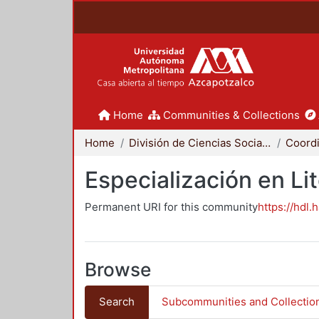
Home
Communities & Collections
Home
División de Ciencias Sociales y Humanidades
Especialización en Li
Permanent URI for this community
https://hdl.
Browse
Search
Subcommunities and Collectio