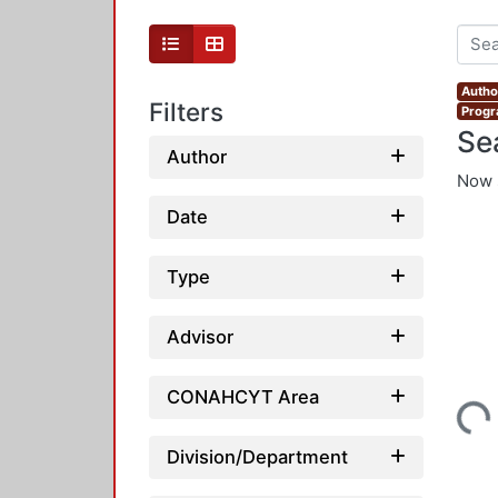
Autho
Filters
Progr
Se
Author
Now 
Date
Type
Advisor
CONAHCYT Area
Loading...
Division/Department