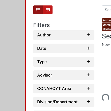
Autho
Filters
Unive
Divis
Se
Author
Now 
Date
Type
Advisor
Loading...
CONAHCYT Area
Division/Department