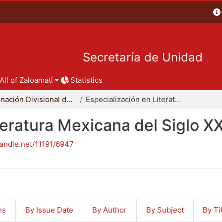
Secretaría de Unidad
All of Zaloamati
Statistics
Coordinación Divisional de Posgrado
Especialización en Literatura Mexicana del Siglo XX
teratura Mexicana del Siglo X
handle.net/11191/6947
ns
By Issue Date
By Author
By Subject
By Ti