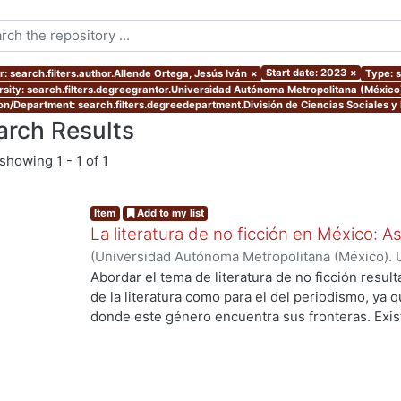
Start date: 2023
×
r: search.filters.author.Allende Ortega, Jesús Iván
×
Type: s
rsity: search.filters.degreegrantor.Universidad Autónoma Metropolitana (México
ion/Department: search.filters.degreedepartment.División de Ciencias Sociales 
arch Results
showing
1 - 1 of 1
Item
Add to my list
La literatura de no ficción en México: 
(
Universidad Autónoma Metropolitana (México). 
de Servicios de Información.
,
2023-10
)
Allende O
Abordar el tema de literatura de no ficción result
de la literatura como para el del periodismo, ya 
donde este género encuentra sus fronteras. Exist
investigaciones que se han encargado de estudiar
casos estos estudios parten de las obras fundacio
se encuentran: Operación Masacre (1957) de Rodo
Truman Capote y Los ejércitos de la noche (1968