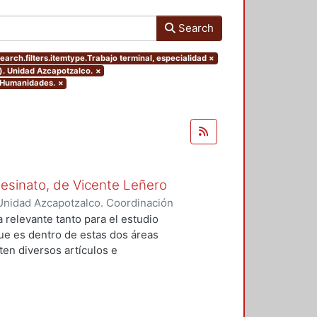
Search
earch.filters.itemtype.Trabajo terminal, especialidad
×
). Unidad Azcapotzalco.
×
y Humanidades.
×
Asesinato, de Vicente Leñero
Unidad Azcapotzalco. Coordinación
rtega, Jesús Iván
a relevante tanto para el estudio
que es dentro de estas dos áreas
en diversos artículos e
 el tema, en la mayoría de los
nales de la no ficción. Entre ellas
lfo Walsh, A sangre fría (1966) de
) de Norman Mailer. Sin embargo,