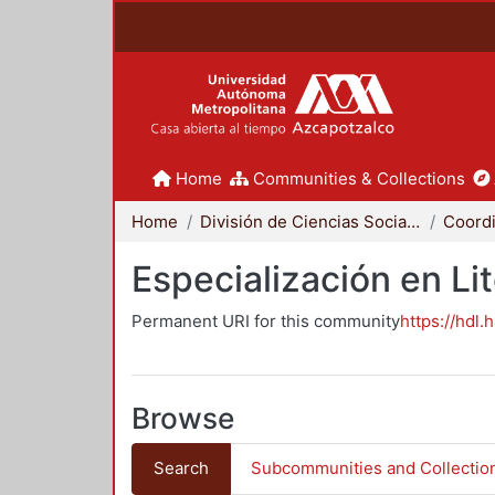
Home
Communities & Collections
Home
División de Ciencias Sociales y Humanidades
Especialización en Li
Permanent URI for this community
https://hdl.
Browse
Search
Subcommunities and Collectio