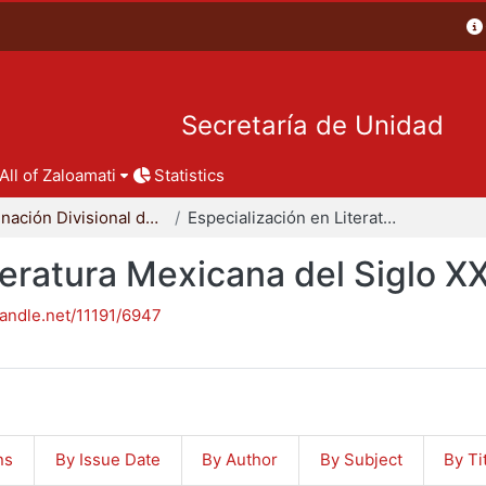
Secretaría de Unidad
All of Zaloamati
Statistics
Coordinación Divisional de Posgrado
Especialización en Literatura Mexicana del Siglo XX
teratura Mexicana del Siglo X
handle.net/11191/6947
ns
By Issue Date
By Author
By Subject
By Ti