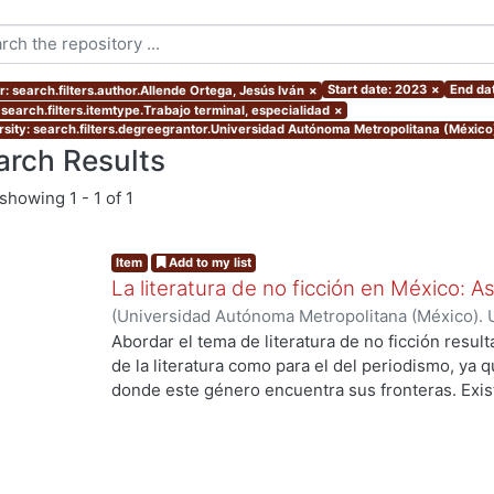
Start date: 2023
×
End da
r: search.filters.author.Allende Ortega, Jesús Iván
×
 search.filters.itemtype.Trabajo terminal, especialidad
×
rsity: search.filters.degreegrantor.Universidad Autónoma Metropolitana (México
arch Results
showing
1 - 1 of 1
Item
Add to my list
La literatura de no ficción en México: 
(
Universidad Autónoma Metropolitana (México). 
de Servicios de Información.
,
2023-10
)
Allende O
Abordar el tema de literatura de no ficción result
de la literatura como para el del periodismo, ya 
donde este género encuentra sus fronteras. Exist
investigaciones que se han encargado de estudiar
casos estos estudios parten de las obras fundacio
se encuentran: Operación Masacre (1957) de Rodo
Truman Capote y Los ejércitos de la noche (1968