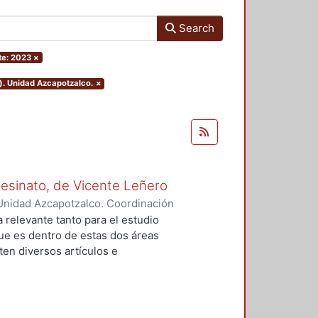
Search
te: 2023
×
). Unidad Azcapotzalco.
×
Asesinato, de Vicente Leñero
Unidad Azcapotzalco. Coordinación
rtega, Jesús Iván
a relevante tanto para el estudio
que es dentro de estas dos áreas
en diversos artículos e
 el tema, en la mayoría de los
nales de la no ficción. Entre ellas
lfo Walsh, A sangre fría (1966) de
) de Norman Mailer. Sin embargo,