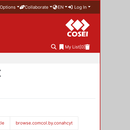
Options
Collaborate
EN
Log In
My List
[0]
X
tle
browse.comcol.by.conahcyt