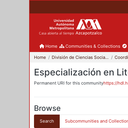
Home
Communities & Collections
Home
División de Ciencias Sociales y Humanidades
Especialización en Li
Permanent URI for this community
https://hdl.
Browse
Search
Subcommunities and Collectio