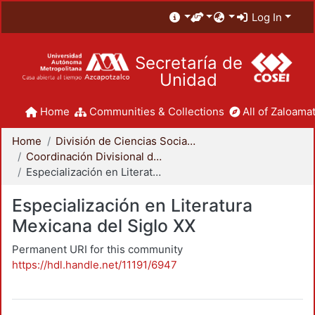
Log In
Secretaría de
Unidad
Home
Communities & Collections
All of Zaloamat
Home
División de Ciencias Sociales y Humanidades
Coordinación Divisional de Posgrado
Especialización en Literatura Mexicana del Siglo XX
Especialización en Literatura
Mexicana del Siglo XX
Permanent URI for this community
https://hdl.handle.net/11191/6947