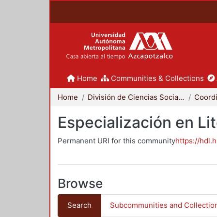
Home
Communities & Collections
Home
División de Ciencias Sociales y Humanidades
Especialización en Li
Permanent URI for this community
https://hdl.
Browse
Search
Subcommunities and Collectio