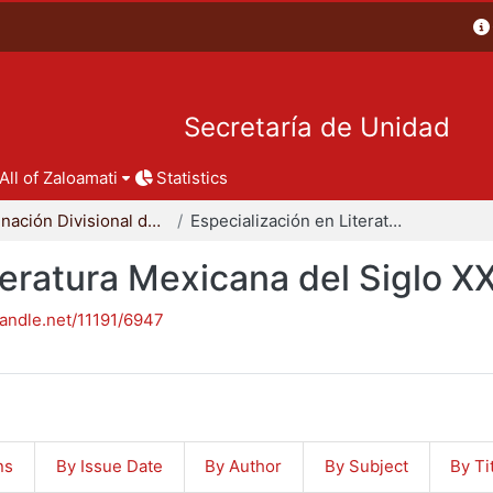
Secretaría de Unidad
All of Zaloamati
Statistics
Coordinación Divisional de Posgrado
Especialización en Literatura Mexicana del Siglo XX
teratura Mexicana del Siglo X
handle.net/11191/6947
ns
By Issue Date
By Author
By Subject
By Ti