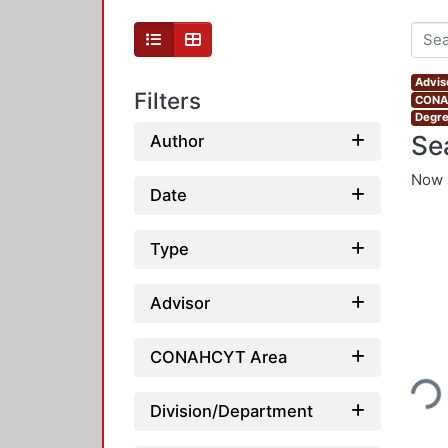
Advis
Filters
CONAH
Degre
Se
Author
Now 
Date
Type
Advisor
Loading...
CONAHCYT Area
Division/Department