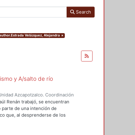
Search
.author.Estrada Velázquez, Alejandra
×
ismo y A/salto de río
Unidad Azcapotzalco. Coordinación
zquez, Alejandra
Raúl Renán trabajó, se encuentran
o parte de una intención de
rico que, al desprenderse de los
ero en sí mismo y A/salto de río el
scurso que, al mismo tiempo, es
as, de técnicas diversas, Renán