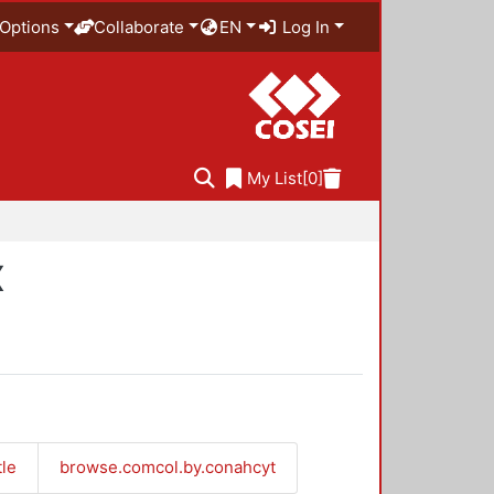
Options
Collaborate
EN
Log In
My List
[0]
X
tle
browse.comcol.by.conahcyt