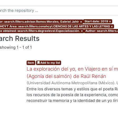
Start date: 2019
×
or: search.filters.advisor.Ramos Morales, Gabriel Jahir
×
CYT Area: search.filters.conahcyt.CIENCIAS DE LAS ARTES Y LAS LETRAS
×
e obtained: search.filters.degreelevel.Especialización.
×
Author: search.filters
arch Results
showing
1 - 1 of 1
Item
Add to my list
La exploración del yo, en Viajero en sí m
(Agonía del salmón) de Raúl Renán
(
Universidad Autónoma Metropolitana (México). 
de Servicios de Información.
,
2019
)
Estrada Velá
Entre los diversos temas y estilos que el poeta 
los recursos de la poesía de la experiencia, com
reconstruir la memoria y la identidad de un yo lí
modelos, toma la vida del autor como eje. En Viaj
yo lírico se construye a partir de la forma del di
determinada por la experiencia. En estas dos obr