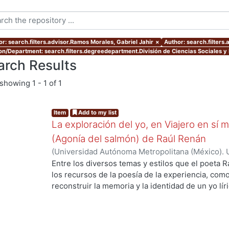
or: search.filters.advisor.Ramos Morales, Gabriel Jahir
×
Author: search.filters
ion/Department: search.filters.degreedepartment.División de Ciencias Sociales 
arch Results
showing
1 - 1 of 1
Item
Add to my list
La exploración del yo, en Viajero en sí m
(Agonía del salmón) de Raúl Renán
(
Universidad Autónoma Metropolitana (México). 
de Servicios de Información.
,
2019
)
Estrada Velá
Entre los diversos temas y estilos que el poeta 
los recursos de la poesía de la experiencia, com
ng...
reconstruir la memoria y la identidad de un yo lí
modelos, toma la vida del autor como eje. En Viaj
yo lírico se construye a partir de la forma del di
determinada por la experiencia. En estas dos obr