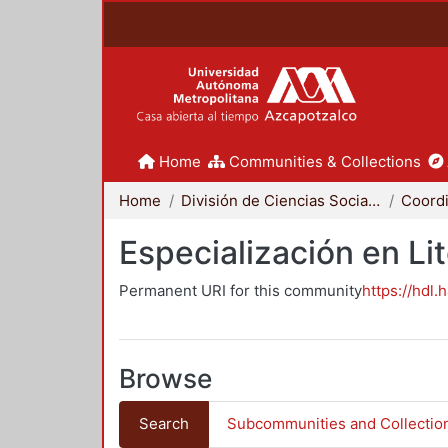
Home
Communities & Collections
Home
División de Ciencias Sociales y Humanidades
Especialización en Li
Permanent URI for this community
https://hdl.
Browse
Search
Subcommunities and Collectio