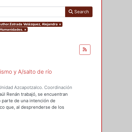
Search
.author.Estrada Velázquez, Alejandra
×
y Humanidades.
×
ismo y A/salto de río
Unidad Azcapotzalco. Coordinación
zquez, Alejandra
Raúl Renán trabajó, se encuentran
o parte de una intención de
rico que, al desprenderse de los
ero en sí mismo y A/salto de río el
scurso que, al mismo tiempo, es
as, de técnicas diversas, Renán