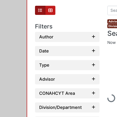
Advis
Filters
Divis
Se
Author
Now 
Date
Type
Advisor
Loadi
CONAHCYT Area
Division/Department