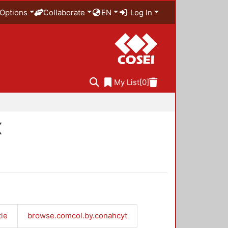
Options
Collaborate
EN
Log In
My List
[0]
X
tle
browse.comcol.by.conahcyt