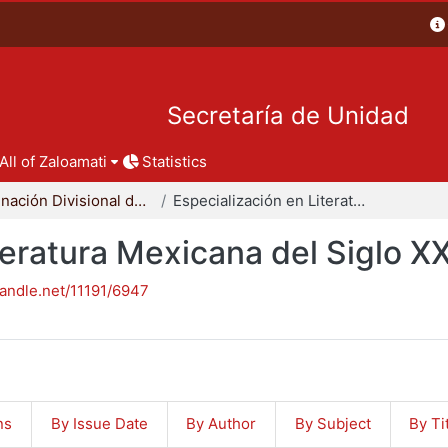
Secretaría de Unidad
All of Zaloamati
Statistics
Coordinación Divisional de Posgrado
Especialización en Literatura Mexicana del Siglo XX
teratura Mexicana del Siglo X
handle.net/11191/6947
ns
By Issue Date
By Author
By Subject
By Ti