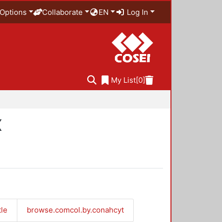
Options
Collaborate
EN
Log In
My List
[0]
X
tle
browse.comcol.by.conahcyt