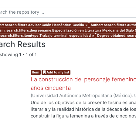
or: search.filters.advisor.Colón Hernández, Cecilia
×
Author: search.filters.auth
am: search.filters.degreename.Especialización en Literatura Mexicana del Siglo 
 search.filters.itemtype.Trabajo terminal, especialidad
×
Degree obtained: searc
arch Results
showing
1 - 1 of 1
Item
Add to my list
La construcción del personaje femenino
años cincuenta
(
Universidad Autónoma Metropolitana (México). 
de Servicios de Información.
,
2019
)
Bolaños Franc
Uno de los objetivos de la presente tesina es anal
literaria y la realidad histórica de la década de l
construir la figura femenina a través de cinco 
el análisis de los personajes femeninos escritos 
primero de ellos fue creado por Lilia Rosa del 
novela Vainilla, bronce y morir (1957), para con