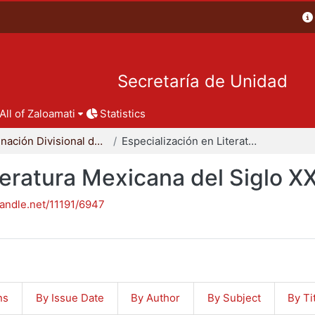
Secretaría de Unidad
All of Zaloamati
Statistics
Coordinación Divisional de Posgrado
Especialización en Literatura Mexicana del Siglo XX
teratura Mexicana del Siglo X
handle.net/11191/6947
ns
By Issue Date
By Author
By Subject
By Ti