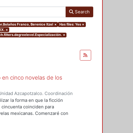
Search
or.Bolaños Franco, Berenice Itzel
×
Has files: Yes
×
XX.
×
h.filters.degreelevel.Especialización.
×
 en cinco novelas de los
Unidad Azcapotzalco. Coordinación
o, Berenice Itzel
izar la forma en que la ficción
os cincuenta coinciden para
novelas mexicanas. Comenzaré con
desde la mirada de la mujer. El
Mazo Rodríguez de Groves en su
tinuar con Caridad Bravo Adams,