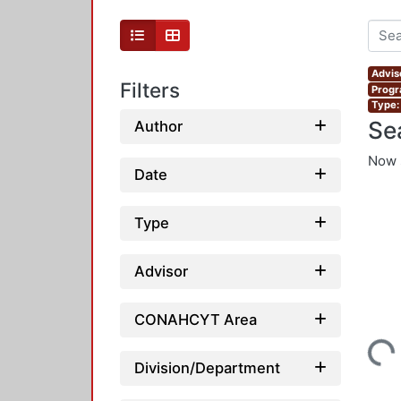
Advis
Filters
Progr
Type:
Se
Author
Now 
Date
Type
Advisor
CONAHCYT Area
Loading...
Division/Department