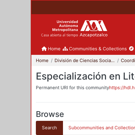
Home
Communities & Collections
Home
División de Ciencias Sociales y Humanidades
Especialización en Li
Permanent URI for this community
https://hdl.
Browse
Search
Subcommunities and Collectio