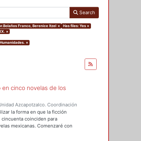
Search
or.Bolaños Franco, Berenice Itzel
×
Has files: Yes
×
XX.
×
y Humanidades.
×
 en cinco novelas de los
Unidad Azcapotzalco. Coordinación
o, Berenice Itzel
izar la forma en que la ficción
os cincuenta coinciden para
novelas mexicanas. Comenzaré con
desde la mirada de la mujer. El
Mazo Rodríguez de Groves en su