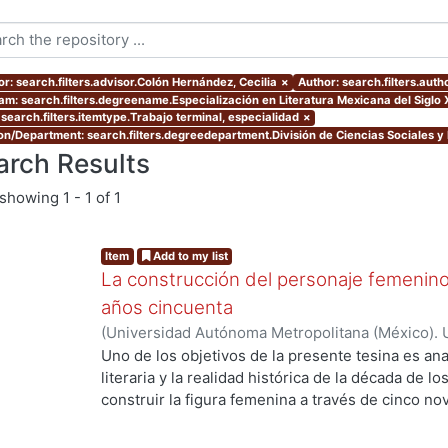
or: search.filters.advisor.Colón Hernández, Cecilia
×
Author: search.filters.auth
am: search.filters.degreename.Especialización en Literatura Mexicana del Siglo 
 search.filters.itemtype.Trabajo terminal, especialidad
×
ion/Department: search.filters.degreedepartment.División de Ciencias Sociales 
arch Results
showing
1 - 1 of 1
Item
Add to my list
La construcción del personaje femenino
años cincuenta
(
Universidad Autónoma Metropolitana (México). 
de Servicios de Información.
,
2019
)
Bolaños Franc
Uno de los objetivos de la presente tesina es anal
literaria y la realidad histórica de la década de l
ng...
construir la figura femenina a través de cinco 
el análisis de los personajes femeninos escritos 
primero de ellos fue creado por Lilia Rosa del 