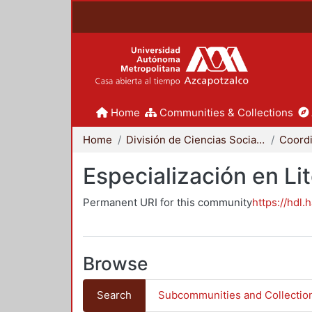
Home
Communities & Collections
Home
División de Ciencias Sociales y Humanidades
Especialización en Li
Permanent URI for this community
https://hdl.
Browse
Search
Subcommunities and Collectio