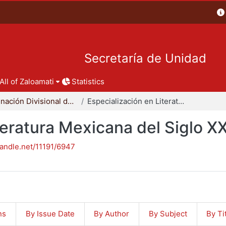
Secretaría de Unidad
All of Zaloamati
Statistics
Coordinación Divisional de Posgrado
Especialización en Literatura Mexicana del Siglo XX
teratura Mexicana del Siglo X
handle.net/11191/6947
ns
By Issue Date
By Author
By Subject
By Ti