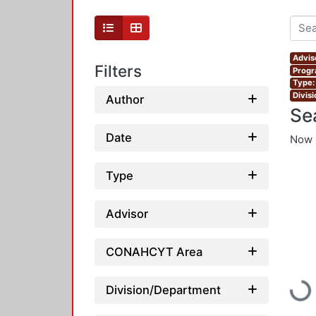
Advis
Filters
Progr
Type:
Divis
Author
Se
Date
Now 
Type
Advisor
CONAHCYT Area
Loadi
Division/Department