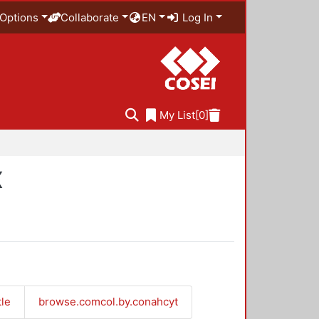
Options
Collaborate
EN
Log In
My List
[0]
X
tle
browse.comcol.by.conahcyt