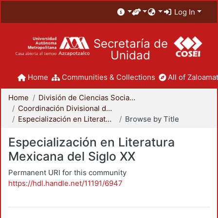
Log In
Secretaría de
Unidad
Home
Communities & Collections
All of Zaloamat
Home
División de Ciencias Sociales y Humanidades
Coordinación Divisional de Posgrado
Especialización en Literatura Mexicana del Siglo XX
Browse by Title
Especialización en Literatura
Mexicana del Siglo XX
Permanent URI for this community
https://hdl.handle.net/11191/6947