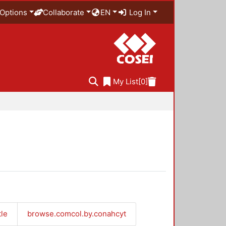
Options
Collaborate
EN
Log In
My List
[0]
tle
browse.comcol.by.conahcyt