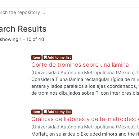
arch Results
showing
1 - 10 of 40
Item
Add to my list
Corte de trominós sobre una lámina
(
Universidad Autónoma Metropolitana (México). 
Ramírez Ramírez, Octavio
Considera T una lámina rectangular rígida de m ×
entera y lados paralelos a los ejes coordenados,
de trominós dibujados sobre T, con interiores dis
entera. Se desea separar las piezas de P usando 
desde la frontera de la lámina. Debido a que est
Item
Add to my list
realizar cortes iniciando en un vértice interior 
Gráficas de listones y delta-matroides: 
realice una perforación previa. El objetivo enton
(
Universidad Autónoma Metropolitana (México). 
realizando la menor cantidad de perforaciones. E
Rodríguez Martínez, José de Jesús
Moffatt, en su artículo Excluded minors and the r
metodología que abarca la generación de instanc