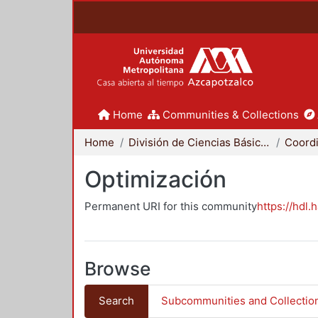
Home
Communities & Collections
Home
División de Ciencias Básicas e Ingeniería
Optimización
Permanent URI for this community
https://hdl.
Browse
Search
Subcommunities and Collectio