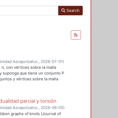
Search
Unidad Azcapotzalco.
,
2026-07-01
)
 n, con vértices sobre la malla
 y suponga que tiene un conjunto P
juntos y vértices sobre la malla
cortes horizontales y verticales
o no siempre es posible, se permite
de la lámina siempre y cuando se
dualidad parcial y torsión
ces es separar las piezas de P
Unidad Azcapotzalco.
,
2026-06-05
)
n esta tesis desarrollamos una
ibbon graphs of knots (Journal of
ias, la formulación de dos modelos