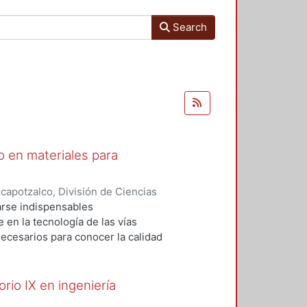
Search
o en materiales para
apotzalco, División de Ciencias
s
,
1999
)
Domínguez Peña, René
;
rse indispensables
 Pedro
;
Almanza Hernández,
e en la tecnología de las vías
ecesarios para conocer la calidad
el grado de compactación, así como
námicas, parámetros que nos
orio IX en ingeniería