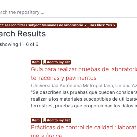
ct: search.filters.subject.Manuales de laboratorio
×
Has files: Yes
×
arch Results
showing
1 - 6 of 6
Item
Add to my list
Guía para realizar pruebas de laboratori
terracerias y pavimentos
(
Universidad Autónoma Metropolitana, Unidad Azc
Básicas e Ingeniería, Departamento de Materiale
"Se describen las pruebas que pueden considera
Hernández Melgar, Salvador
;
Martínez Mendoza,
realizar a los materiales susceptibles de utilizars
Fernando
terrestres, pruebas que proporcionan los datos n
de
los suelos, la humedad óptima, y poder calcular 
Item
Add to my list
el comportamiento al ejercer sobre él cargas di
Prácticas de control de calidad : laborat
ayudan
metalúrgica