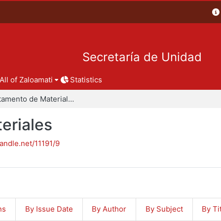
Secretaría de Unidad
All of Zaloamati
Statistics
Departamento de Materiales
eriales
handle.net/11191/9
ns
By Issue Date
By Author
By Subject
By Ti