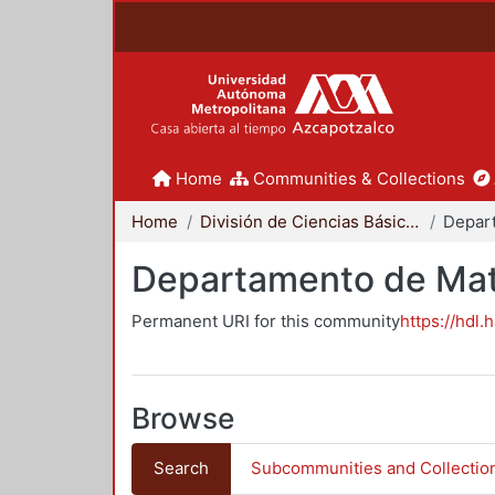
Home
Communities & Collections
Home
División de Ciencias Básicas e Ingeniería
Departamento de Mat
Permanent URI for this community
https://hdl.
Browse
Search
Subcommunities and Collectio