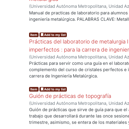
en el diseño de los espesores de la diversas ca
(
Universidad Autónoma Metropolitana, Unidad Azc
una
Básicas e Ingeniería, Departamento de Materiale
Manual de practicas de laboratorio para alumnos
obra vial, tales como el cuerpo del terraplén, su
ingeniería metalúrgica. PALABRAS CLAVE: Metall
carpeta,
tratándose de carreteras y aeropuertos, o el sub-
Item
Add to my list
Prácticas del laboratorio de metalurgia I
imperfectos : para la carrera de ingenie
(
Universidad Autónoma Metropolitana, Unidad Azc
Básicas e Ingeniería, Departamento de Materiale
Prácticas para servir como una guía en el laborato
Romero Romo, Mario Alberto
;
Gaona, Citlalli
complemento del curso de cristales perfectos e 
carrera de Ingeniería Metalúrgica.
Item
Add to my list
Guión de prácticas de topografía
(
Universidad Autónoma Metropolitana, Unidad Azc
Básicas e Ingeniería, Departamento de Materiale
Guión de prácticas que sirve de guía para que e
García, Dante Alfredo
trabajo que desarrollará durante las once sesion
trimestre, asimismo, se entera de los materiales y
que entregará al término de cada sesión.