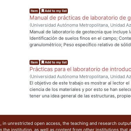
Item
Add to my list
Manual de prácticas de laboratorio de 
(
Universidad Autónoma Metropolitana, Unidad Azc
Básicas e Ingeniería, Departamento de Materiale
Manual de laboratorio de geotecnia que incluye la
Hernández Melgar, Salvador
;
Almanza Hernández
Identificación de suelos finos en el campo; Cont
Alberto
granulométrico; Peso específico relativo de sólid
de consistencia o de Atterberg; Consolidación u
Resistencia al esfuerzo cortante.
Item
Add to my list
Prácticas para el laboratorio de introduc
(
Universidad Autónoma Metropolitana, Unidad Azc
Básicas e Ingeniería, Departamento de Materiale
El objetivo de este trabajo es mostrar al lector e
Francisca
;
Ita de la Torre, Antonio de
ciencia de los materiales y por esto se han sele
tener una idea general de las estructuras, propie
grupos de materiales ingenieriles: metales, cerá
 in unrestricted open access, the teaching and research outpu
he institution, as well as content from other institutions that 