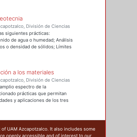
geotecnia
apotzalco, División de Ciencias
s
,
2001
)
Domínguez Peña, René
;
s siguientes prácticas:
, Fernando
;
Juárez Sosa, Juan
enido de agua o humedad; Análisis
os o densidad de sólidos; Límites
nidimensional; Permeabilidad y
ción a los materiales
apotzalco, División de Ciencias
s.
,
2008
)
Franco Velazquez,
l amplio espectro de la
ccionado prácticas que permitan
dades y aplicaciones de los tres
micos y polímeros.
t of UAM Azcapotzalco. It also includes some
are openly accessible and of interest to our