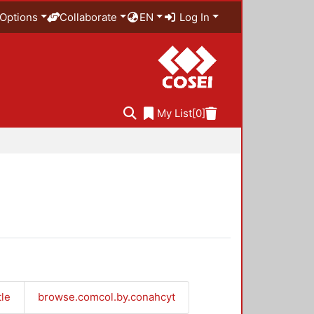
Options
Collaborate
EN
Log In
My List
[0]
tle
browse.comcol.by.conahcyt