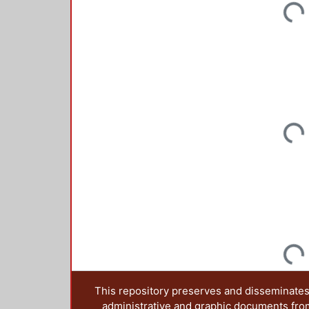
Loading...
Loading...
Loading...
This repository preserves and disseminates,
administrative and graphic documents from t