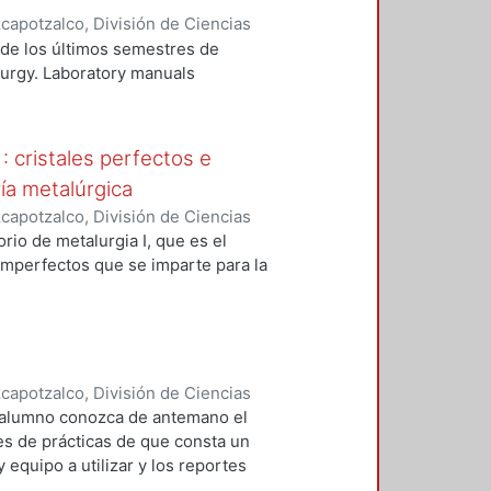
pas en que quedará estructurada
apotzalco, División de Ciencias
s
,
2008
)
Ita de la Torre, Antonio de
 de los últimos semestres de
b-rasante, sub-base, base y
urgy. Laboratory manuals
balasto y balasto en ferrocarriles."
 : cristales perfectos e
ría metalúrgica
apotzalco, División de Ciencias
s
,
2000
)
Ita de la Torre, Antonio de
;
rio de metalurgia I, que es el
imperfectos que se imparte para la
apotzalco, División de Ciencias
s
,
2002
)
Lions, Q. J.
;
Alcántara
l alumno conozca de antemano el
es de prácticas de que consta un
 equipo a utilizar y los reportes