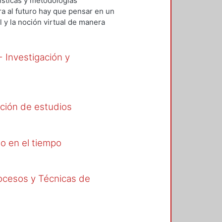
ísticas y metodologías
ez S., Julio E.
;
Clavé Almeida,
ra al futuro hay que pensar en un
z M., Julio A.
 y la noción virtual de manera
spuesta a una emergencia, pero
este nuevo modelo en el mediano
iseño Industrial del
 - Investigación y
ferencia vía zoom, para discurrir
egran a la presentación en forma
etación relacionada a las
ación de estudios
ño en el tiempo
rocesos y Técnicas de