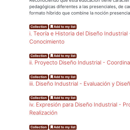
Reconociendo que esta educación tiene caracter
Tiempo.
,
2021-03
)
Gutiérrez R., Francisco J.
;
Suár
pedagógicas diferentes a las presenciales, de ca
Martín
;
Rocha, Víctor J.
;
González B., Jaime
;
Muño
formato híbrido que combine la noción presencial
funcional. La modalidad actual funciona como re
hay que desarrollar estrategias que sostengan 
Collection
Add to my list
plazo. Integrantes del Colectivo de Docencia de D
i. Teoría e Historia del Diseño Industrial
Departamento de Evaluación, nos reunimos en con
Conocimiento
sobre el tema. Algunas de las reflexiones se int
directa con el fin de evitar cualquier mala interpr
Collection
Add to my list
propuestas y sugerencias.
ii. Proyecto Diseño Industrial - Coordin
Collection
Add to my list
iii. Diseño Industrial - Evaluación y Dise
Collection
Add to my list
iv. Expresión para Diseño Industrial - P
Realización
Collection
Add to my list