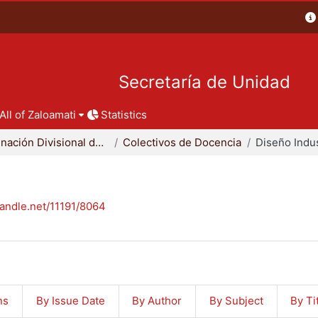
Secretaría de Unidad
All of Zaloamati
Statistics
Coordinación Divisional de Docencia
Colectivos de Docencia
Diseño Indus
handle.net/11191/8064
ns
By Issue Date
By Author
By Subject
By Ti