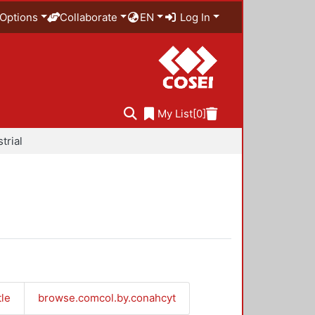
Options
Collaborate
EN
Log In
My List
[0]
trial
tle
browse.comcol.by.conahcyt