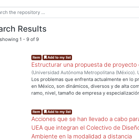
arch Results
showing
1 - 9 of 9
Item
Add to my list
Estructurar una propuesta de proyecto 
(
Universidad Autónoma Metropolitana (México). U
Ciencias y Artes para el Diseño. Departamento d
Los problemas que enfrenta actualmente en lo pro
Tiempo.
,
2021-12-10
)
Gutiérrez Ruiz, Francisco J
en México, son dinámicos, diversos y de alta comp
ramo, nivel, tamaño de empresa y especialización
Las UEAs: Estructuración del Proyecto del 7º, 8º 
en la UAM-Azcapotzalco, tienen como fin esenci
Item
Add to my list
propuesta de proyecto de diseño sólida, original
Acciones que se han llevado a cabo para 
de investigación sistematizado. La culminación d
nuevo producto o servicio, se realiza posteriorm
UEA que integran el Colectivo de Diseño
llamado Desarrollo de Productos 8º, 9º o 10º re
Ambiente en la modalidad a distancia