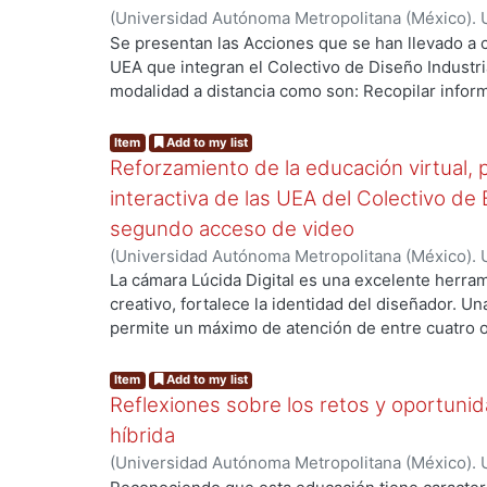
(
Universidad Autónoma Metropolitana (México). U
Ciencias y Artes para el Diseño. Departamento 
Se presentan las Acciones que se han llevado a c
2021-03
)
Aguilar Montoya, Georgina
;
Ando Ashija
UEA que integran el Colectivo de Diseño Industri
Moreno, Ruth Alicia
;
García González, Areli
;
Jimé
modalidad a distancia como son: Recopilar inform
Ortega Ochoa, Martha Patricia
;
Ricárdez Sánchez
debilidades de las primeras experiencias del curs
Cuauhtémoc
enseñanza, mejorar y potenciar los logros espe
Item
Add to my list
realizar propuestas con las cuales se pueda refor
Reforzamiento de la educación virtual, 
aprendizaje.
interactiva de las UEA del Colectivo de 
segundo acceso de video
(
Universidad Autónoma Metropolitana (México). U
Ciencias y Artes para el Diseño. Departamento 
La cámara Lúcida Digital es una excelente herrami
Realización.
,
2021-03
)
Arista González, Angélica
creativo, fortalece la identidad del diseñador. U
permite un máximo de atención de entre cuatro o
virtuales permiten, con una segunda cámara video,
grupo durante todo el tiempo de clase y el compa
Item
Add to my list
ilustración de los alumnos.
Reflexiones sobre los retos y oportuni
híbrida
(
Universidad Autónoma Metropolitana (México). U
Ciencias y Artes para el Diseño. Departamento d