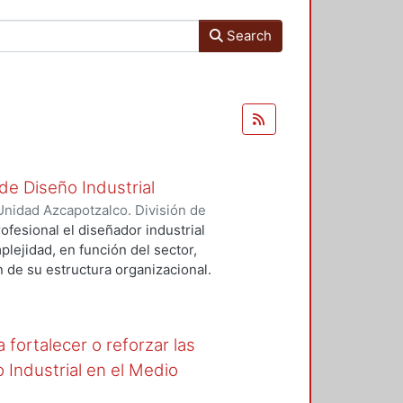
Search
de Diseño Industrial
nidad Azcapotzalco. División de
e Evaluación del Diseño en el
fesional el diseñador industrial
avier
lejidad, en función del sector,
 de su estructura organizacional.
y 9º trimestres de la carrera de DI
al: que el alumno genere una
 y viable, sustentada en un proceso
fortalecer o reforzar las
e tal propuesta, el diseño de un
ente en el curso correspondiente,
 Industrial en el Medio
spectivamente.