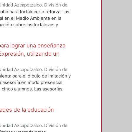
nidad Azcapotzalco. División de
de Medio Ambiente para el Diseño.
,
abo para fortalecer o reforzar las
ra, Luis Yoshiaki
;
Fernández
al en el Medio Ambiente en la
nez Seade, Haydeé Alejandra
;
ación sobre las fortalezas y
, J. Eugenio
;
Bravo Villafuerte,
o para retroalimentar la
rados, emprender acciones y
zar las actividades prácticas de
para lograr una enseñanza
Expresión, utilizando un
nidad Azcapotzalco. División de
de Procesos y Técnicas de
enta para el dibujo de imitación y
;
Solís García, Arturo
na asesoría en modo presencial
 cinco alumnos. Las asesorías
 habilitan la atención de todo el
rtir mejor de las habilidades de
dades de la educación
nidad Azcapotzalco. División de
e Evaluación del Diseño en el