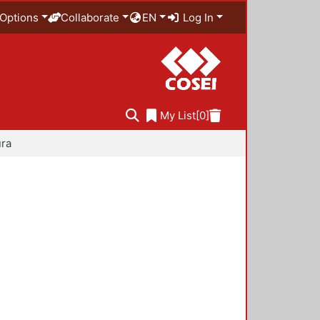
Options
Collaborate
EN
Log In
My List
[0]
ura