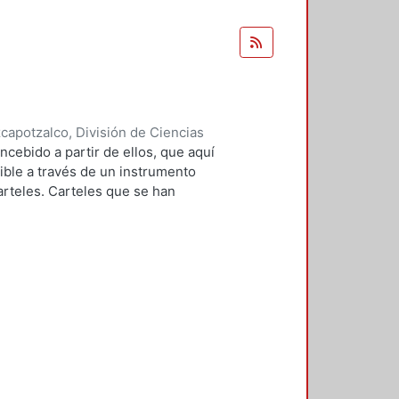
apotzalco, División de Ciencias
Carlos, coordinador
concebido a partir de ellos, que aquí
ible a través de un instrumento
rteles. Carteles que se han
niversitarios, los de la UAM y otras
sual y lo poético, como en la
 la solapa primera del libro, los
como para los adoctrinadores" en
cia. O, como señala por su parte
 libro se propone con una finalidad
res de poesía. Esto último, como
presa. En estos carteles, el reto
 como decir que lo visible se oiga,
sentidos: de la vista al oído y de