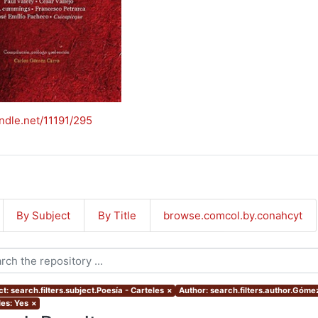
andle.net/11191/295
By Subject
By Title
browse.comcol.by.conahcyt
t: search.filters.subject.Poesía - Carteles
×
Author: search.filters.author.Góme
les: Yes
×