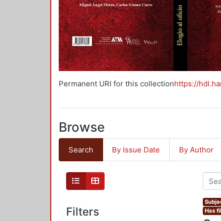
Permanent URI for this collection
https://hdl.h
Browse
Search
By Issue Date
By Author
Subjec
Filters
Has fi