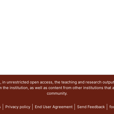
 in unrestricted open access, the teaching and research outpu
he institution, as well as content from other institutions that 
community.
s
Privacy policy
End User Agreement
Send Feedback
fo