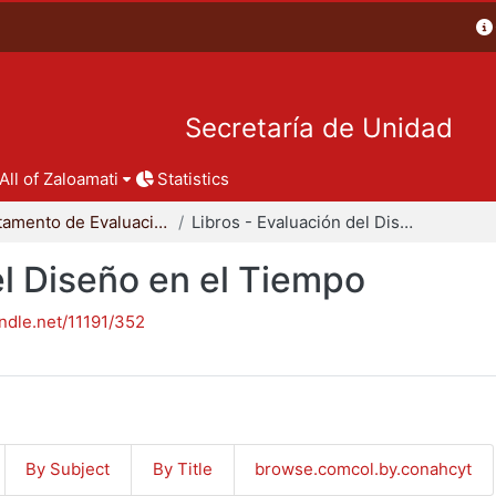
Secretaría de Unidad
All of Zaloamati
Statistics
Departamento de Evaluación del Diseño en el Tiempo
Libros - Evaluación del Diseño en el Tiempo
el Diseño en el Tiempo
andle.net/11191/352
By Subject
By Title
browse.comcol.by.conahcyt