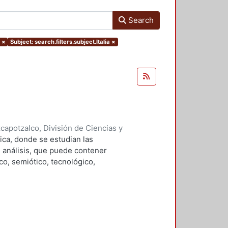
Search
×
Subject: search.filters.subject.Italia
×
apotzalco, División de Ciencias y
ón del Diseño en el Tiempo
,
1996
)
ica, donde se estudian las
, Manuel, editor
;
Haroldo Alfaro,
 análisis, que puede contener
 Salvador
;
Guerrero Baca, Luis F.
;
co, semiótico, tecnológico,
a, Manuel
;
Soria López, Javier
;