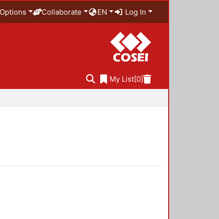
Options
Collaborate
EN
Log In
My List
[0]