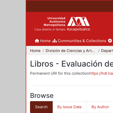
Home
Communities & Collections
Home
División de Ciencias y Artes para el Diseño
Libros - Evaluación d
Permanent URI for this collection
https://hdl.h
Browse
Search
By Issue Date
By Author