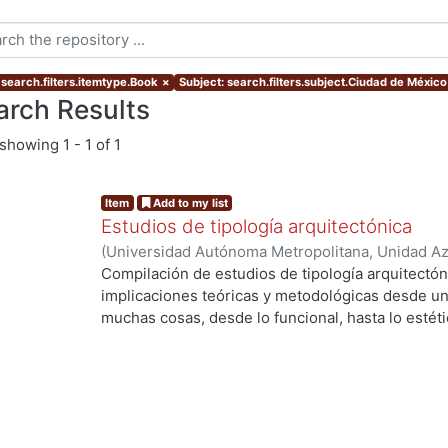
 search.filters.itemtype.Book
×
Subject: search.filters.subject.Ciudad de México
arch Results
showing
1 - 1 of 1
Item
Add to my list
Estudios de tipología arquitectónica
(
Universidad Autónoma Metropolitana, Unidad Azc
Artes para el Diseño, Departamento de Evaluaci
Compilación de estudios de tipología arquitectón
Guerrero Baca, Luis F., editor
;
Rodríguez Viqueira
implicaciones teóricas y metodológicas desde un
Francisco
;
Ayala Alonso, Enrique
;
Díaz-Berrio F.,
muchas cosas, desde lo funcional, hasta lo estéti
Rodríguez Viqueira, Manuel
;
Sánchez de Carmon
histórico, etcétera-
Tonda Magallón, Ma. del Pilar