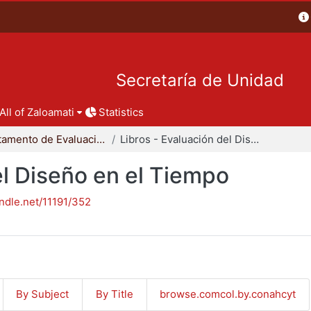
Secretaría de Unidad
All of Zaloamati
Statistics
Departamento de Evaluación del Diseño en el Tiempo
Libros - Evaluación del Diseño en el Tiempo
el Diseño en el Tiempo
andle.net/11191/352
By Subject
By Title
browse.comcol.by.conahcyt