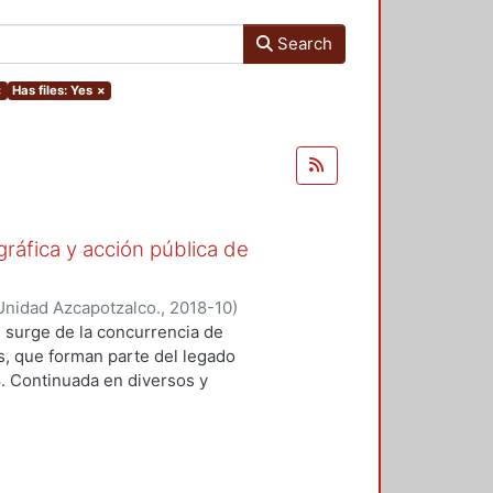
Search
×
Has files: Yes
×
gráfica y acción pública de
Unidad Azcapotzalco.
,
2018-10
)
ónica
;
Lizarazo Arias, Diego
;
Pérez
 surge de la concurrencia de
oz Trejo, Jose Othon
;
Aquino
os, que forman parte del legado
lejandro
;
Hijar Gonzalez, Cristina
;
8. Continuada en diversos y
Gritón", Antonio
;
Barrios, Jose Luis
ad de formas y modalidades de la
adas para ubicarse y prolongarse en
tre imagen y protesta. En este
n colectiva se pueden resumir en