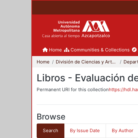
Home
Communities & Collections
Home
División de Ciencias y Artes para el Diseño
Libros - Evaluación d
Permanent URI for this collection
https://hdl.h
Browse
Search
By Issue Date
By Author