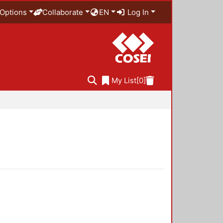
Options
Collaborate
EN
Log In
My List
[0]