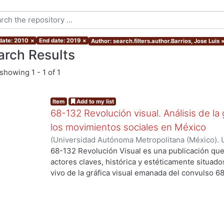
 date: 2010
×
End date: 2019
×
Author: search.filters.author.Barrios, Jose Luis
arch Results
showing
1 - 1 of 1
Item
Add to my list
68-132 Revolución visual. Análisis de la 
los movimientos sociales en México
(
Universidad Autónoma Metropolitana (México). 
Ortiz Leroux, Jorge Gabriel
;
Arroyo Pedroza, Ver
68-132 Revolución Visual es una publicación que
Vega, Jorge
;
Del Castillo Troncoso, Alberto
;
Quir
actores claves, histórica y estéticamente situad
Casas, Arnulfo
;
Tamayo, Sergio
;
Moreno Corso, A
vivo de la gráfica visual emanada del convulso 6
Martínez Huerta, Joel
;
Franco, Itandehui
;
Ortíz "
persistentes movimientos sociales, esa intensid
resistencia se extendió a lo largo de varias déc
los territorios contemporáneos de la relación en
sentido, los objetivos de la presente publicació