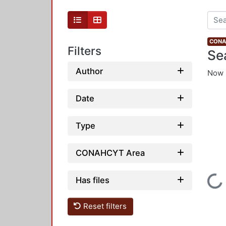
CONAH
Filters
Se
Author
Now 
Date
Type
CONAHCYT Area
Loading...
Has files
Reset filters