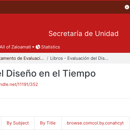
Secretaría de Unidad
All of Zaloamati
Statistics
Departamento de Evaluación del Diseño en el Tiempo
Libros - Evaluación del Diseño en el Tiempo
el Diseño en el Tiempo
andle.net/11191/352
By Subject
By Title
browse.comcol.by.conahcyt