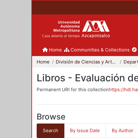
Home
Communities & Collections
Home
División de Ciencias y Artes para el Diseño
Libros - Evaluación d
Permanent URI for this collection
https://hdl.h
Browse
Search
By Issue Date
By Author