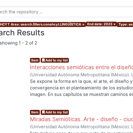
End date: 2023
×
CYT Area: search.filters.conahcyt.LINGÜÍSTICA
×
Type: sea
arch Results
showing
1 - 2 of 2
Item
Add to my list
Interacciones semióticas entre el diseño,
(
Universidad Autónoma Metropolitana (México). U
Ciencias y Artes para el Diseño. Departamento d
Se expone la forma en la que, el arte, el diseño y
Tiempo.
,
2023
)
Olalde Ramos, María Teresa
;
Fra
convergencia en el planteamiento de los estudios
Susunaga, Olivia
;
Córdoba Flores, Consuelo
;
Och
imagen. En sus capítulos se muestran caminos en 
Julieta
;
Barei, Silvia
;
Molina Ahumada, Ernesto Pa
el sentido se entretejen como parte de la semiótic
Ortíz, José Waldir
;
González Pérez, Carlos
;
Araúj
representación simbólica y la intertextualidad, 
Item
Add to my list
Boelcke, Nicolás
;
Meo Laos, Verónica Gabriela
;
O
funcionamiento y operación de los procesos de si
Miradas Semióticas. Arte - diseño - ci
Villanueva, Fermín
;
Zarur Cortés, Jorge Eduardo
donde la interdisciplinariedad se expone como el 
(
Universidad Autónoma Metropolitana (México). U
Soledad
;
Cabral, Pablo Alejandro
;
Velázquez Ruiz
los signos que son objeto de este volumen. Los d