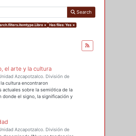
Search
rch.filters.itemtype.Libro
×
Has files: Yes
×
 el arte y la cultura
nidad Azcapotzalco. División de
e Evaluación del Diseño en el
 la cultura encontraron
goso Susunaga, Claudia
;
Fragoso-
 actuales sobre la semiótica de la
oa, Oscar
;
Haidar Esperidiao,
donde el signo, la significación y
blo
;
Gherlone, Laura
;
Sánchez
a de la cultura, de la
o Machado, Irene de
;
Amoroso
buscando enriquecer el estudio del
rtiz Leroux, Jorge Gabriel
;
Monroy
gnificación, desde una visión
udad
;
Jiménez Draguicevic, Pamela
eje que orienta la interacción de
nidad Azcapotzalco. División de
, Daniela
;
Solano Meneses, Eska
iferentes puntos de vista aquí