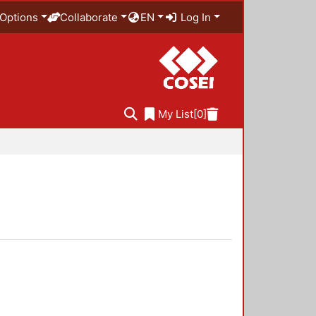
Options
Collaborate
EN
Log In
My List
[0]