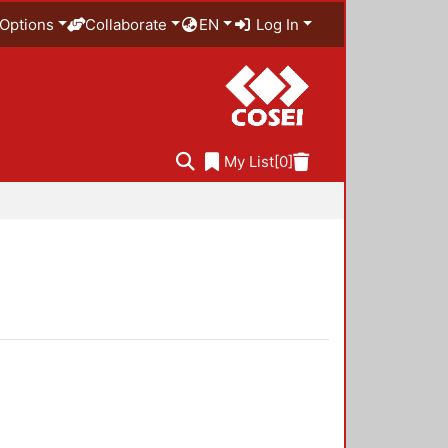
Options
Collaborate
EN
Log In
My List
[0]