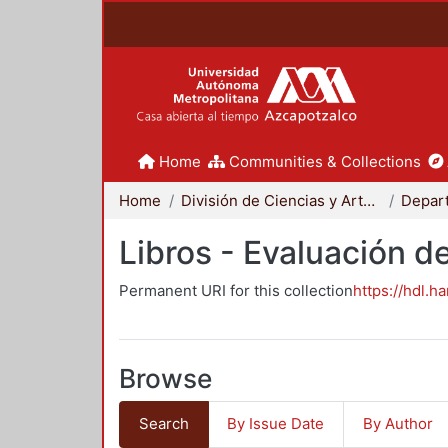
Home
Communities & Collections
Home
División de Ciencias y Artes para el Diseño
Libros - Evaluación d
Permanent URI for this collection
https://hdl.h
Browse
Search
By Issue Date
By Author