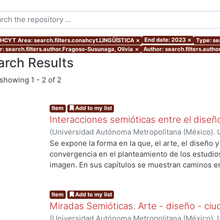
End date: 2023
×
CYT Area: search.filters.conahcyt.LINGÜÍSTICA
×
Type: sea
r: search.filters.author.Fragoso-Susunaga, Olivia
×
Author: search.filters.auth
arch Results
showing
1 - 2 of 2
Item
Add to my list
Interacciones semióticas entre el diseño,
(
Universidad Autónoma Metropolitana (México). U
Ciencias y Artes para el Diseño. Departamento d
Se expone la forma en la que, el arte, el diseño y
Tiempo.
,
2023
)
Olalde Ramos, María Teresa
;
Fra
convergencia en el planteamiento de los estudios
Susunaga, Olivia
;
Córdoba Flores, Consuelo
;
Och
imagen. En sus capítulos se muestran caminos en 
Julieta
;
Barei, Silvia
;
Molina Ahumada, Ernesto Pa
el sentido se entretejen como parte de la semiótic
Ortíz, José Waldir
;
González Pérez, Carlos
;
Araúj
representación simbólica y la intertextualidad, 
Item
Add to my list
Boelcke, Nicolás
;
Meo Laos, Verónica Gabriela
;
O
funcionamiento y operación de los procesos de si
Miradas Semióticas. Arte - diseño - ci
Villanueva, Fermín
;
Zarur Cortés, Jorge Eduardo
donde la interdisciplinariedad se expone como el 
(
Universidad Autónoma Metropolitana (México). U
Soledad
;
Cabral, Pablo Alejandro
;
Velázquez Ruiz
los signos que son objeto de este volumen. Los d