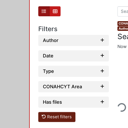
CONAH
Filters
Autho
Se
Author
Now 
Date
Type
CONAHCYT Area
Loading...
Has files
Reset filters