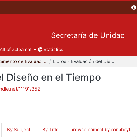
Secretaría de Unidad
All of Zaloamati
Statistics
Departamento de Evaluación del Diseño en el Tiempo
Libros - Evaluación del Diseño en el Tiempo
el Diseño en el Tiempo
andle.net/11191/352
By Subject
By Title
browse.comcol.by.conahcyt