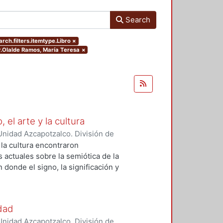
Search
rch.filters.itemtype.Libro
×
or.Olalde Ramos, María Teresa
×
 el arte y la cultura
nidad Azcapotzalco. División de
e Evaluación del Diseño en el
 la cultura encontraron
goso Susunaga, Claudia
;
Fragoso-
 actuales sobre la semiótica de la
oa, Oscar
;
Haidar Esperidiao,
donde el signo, la significación y
blo
;
Gherlone, Laura
;
Sánchez
a de la cultura, de la
o Machado, Irene de
;
Amoroso
buscando enriquecer el estudio del
rtiz Leroux, Jorge Gabriel
;
Monroy
gnificación, desde una visión
udad
;
Jiménez Draguicevic, Pamela
eje que orienta la interacción de
nidad Azcapotzalco. División de
, Daniela
;
Solano Meneses, Eska
iferentes puntos de vista aquí