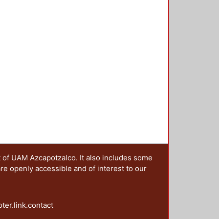
s, tituladas: abordajes semióticos,
ignos, en donde se hace patente la
linarias que sirven para analizar
 articulados, los cuales
t of UAM Azcapotzalco. It also includes some
are openly accessible and of interest to our
oter.link.contact