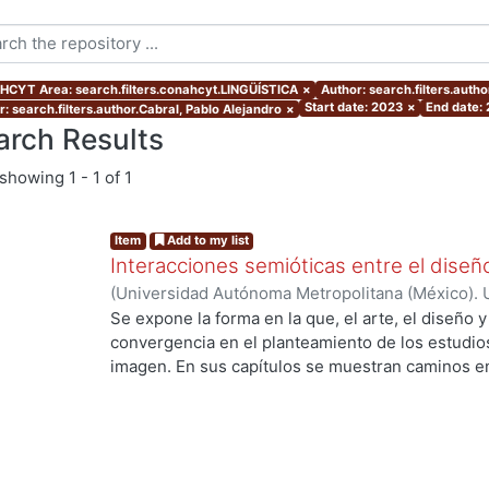
CYT Area: search.filters.conahcyt.LINGÜÍSTICA
×
Author: search.filters.auth
Start date: 2023
×
End date:
: search.filters.author.Cabral, Pablo Alejandro
×
arch Results
showing
1 - 1 of 1
Item
Add to my list
Interacciones semióticas entre el diseño,
(
Universidad Autónoma Metropolitana (México). U
Ciencias y Artes para el Diseño. Departamento d
Se expone la forma en la que, el arte, el diseño y
Tiempo.
,
2023
)
Olalde Ramos, María Teresa
;
Fra
convergencia en el planteamiento de los estudios
Susunaga, Olivia
;
Córdoba Flores, Consuelo
;
Och
imagen. En sus capítulos se muestran caminos en 
Julieta
;
Barei, Silvia
;
Molina Ahumada, Ernesto Pa
el sentido se entretejen como parte de la semiótic
Ortíz, José Waldir
;
González Pérez, Carlos
;
Araúj
representación simbólica y la intertextualidad, 
Boelcke, Nicolás
;
Meo Laos, Verónica Gabriela
;
O
funcionamiento y operación de los procesos de si
Villanueva, Fermín
;
Zarur Cortés, Jorge Eduardo
donde la interdisciplinariedad se expone como el 
Soledad
;
Cabral, Pablo Alejandro
;
Velázquez Ruiz
los signos que son objeto de este volumen. Los d