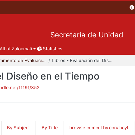
Secretaría de Unidad
All of Zaloamati
Statistics
Departamento de Evaluación del Diseño en el Tiempo
Libros - Evaluación del Diseño en el Tiempo
el Diseño en el Tiempo
andle.net/11191/352
By Subject
By Title
browse.comcol.by.conahcyt