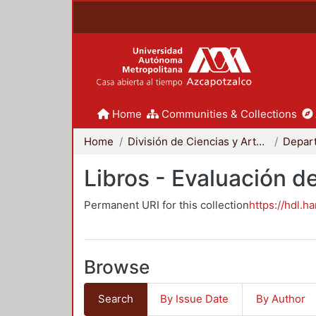
Home
Communities & Collections
Home
División de Ciencias y Artes para el Diseño
Libros - Evaluación d
Permanent URI for this collection
https://hdl.h
Browse
Search
By Issue Date
By Author