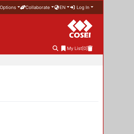
Options
Collaborate
EN
Log In
My List
[0]