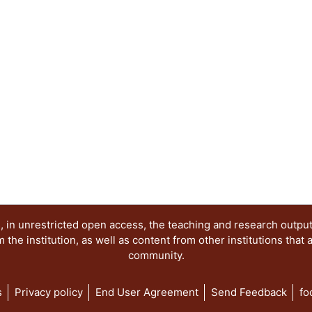
Elena
reunidos han sido estructurados en tres seccione
imágenes y representaciones y el juego de los s
relevancia de realizar aproximaciones interdiscip
los procesos culturales como fenómenos sígnicos
trascienden a la esfera antropológica.
 in unrestricted open access, the teaching and research outpu
he institution, as well as content from other institutions that 
community.
s
Privacy policy
End User Agreement
Send Feedback
fo