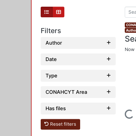
CONAH
Filters
Author
Se
Author
Now 
Date
Type
CONAHCYT Area
Has files
Loading...
Reset filters