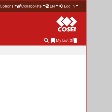
Options
Collaborate
EN
Log In
My List
[0]