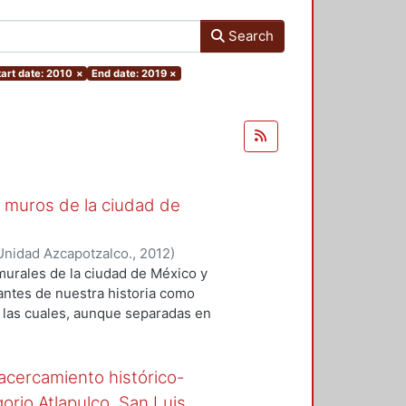
Search
tart date: 2010
×
End date: 2019
×
s muros de la ciudad de
Unidad Azcapotzalco.
,
2012
)
 murales de la ciudad de México y
antes de nuestra historia como
, las cuales, aunque separadas en
e la perspectiva del arte y la
rar su estudio en la ciudad de
acercamiento histórico-
orio Atlapulco, San Luis