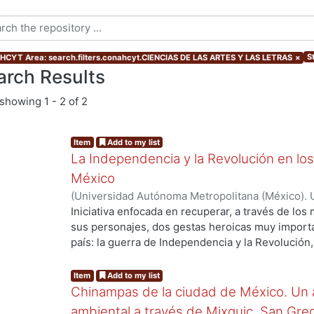
S
CYT Area: search.filters.conahcyt.CIENCIAS DE LAS ARTES Y LAS LETRAS
×
arch Results
showing
1 - 2 of 2
Item
Add to my list
La Independencia y la Revolución en lo
México
(
Universidad Autónoma Metropolitana (México). 
Legorreta, Jorge
Iniciativa enfocada en recuperar, a través de los
sus personajes, dos gestas heroicas muy import
ng...
país: la guerra de Independencia y la Revolución
el tiempo, se han unido en diversos espacios desd
arquitectura. Este libro se hace único al concent
Item
Add to my list
México.
Chinampas de la ciudad de México. Un 
ambiental a través de Mixquic, San Greg