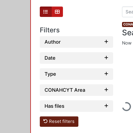
CONAH
Filters
Se
Author
Now 
Date
Type
CONAHCYT Area
Loadi
Has files
Reset filters