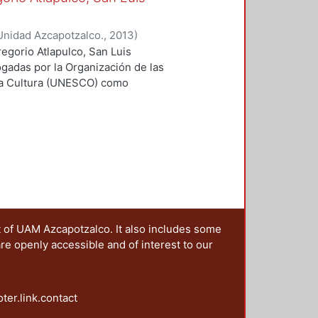
Unidad Azcapotzalco.
,
2013
)
egorio Atlapulco, San Luis
ogadas por la Organización de las
 la Cultura (UNESCO) como
riginarios que datan del siglo XII
a resistido durante casi cinco
esta parte de la cuenca de México,
pea no ha logrado extinguir la
 días y forma parte de nuestro
eron los primeros paisajes
mar. También llegaron a fines del
 sus planes de rescate y las
calificación internacional de la
t of UAM Azcapotzalco. It also includes some
propósito de preservar su
are openly accessible and of interest to our
los, los descomunales procesos
del todo esa extensa área lacustre
 XXI, se conservan aún en el sur de
oter.link.contact
s y 140 kilómetros de canales.
serva ecológica y un eficaz