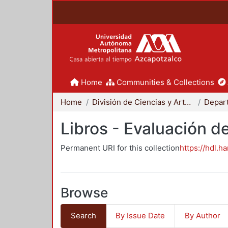
Home
Communities & Collections
Home
División de Ciencias y Artes para el Diseño
Libros - Evaluación d
Permanent URI for this collection
https://hdl.h
Browse
Search
By Issue Date
By Author