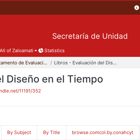
Secretaría de Unidad
All of Zaloamati
Statistics
Departamento de Evaluación del Diseño en el Tiempo
Libros - Evaluación del Diseño en el Tiempo
el Diseño en el Tiempo
andle.net/11191/352
By Subject
By Title
browse.comcol.by.conahcyt