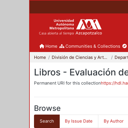
Home
Communities & Collections
Home
División de Ciencias y Artes para el Diseño
Libros - Evaluación d
Permanent URI for this collection
https://hdl.h
Browse
Search
By Issue Date
By Author