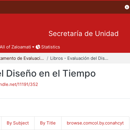
Secretaría de Unidad
All of Zaloamati
Statistics
Departamento de Evaluación del Diseño en el Tiempo
Libros - Evaluación del Diseño en el Tiempo
el Diseño en el Tiempo
andle.net/11191/352
By Subject
By Title
browse.comcol.by.conahcyt