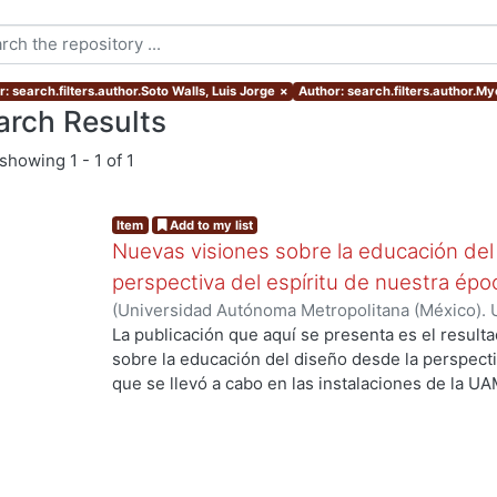
: search.filters.author.Soto Walls, Luis Jorge
×
Author: search.filters.author.My
arch Results
showing
1 - 1 of 1
Item
Add to my list
Nuevas visiones sobre la educación del
perspectiva del espíritu de nuestra ép
(
Universidad Autónoma Metropolitana (México). 
Myers, Marie J.
;
Gold Kohan, Bela
;
Dávila Urrutia,
La publicación que aquí se presenta es el result
Soto Walls, Luis Jorge
;
Tovar Romero, Iarene
sobre la educación del diseño desde la perspecti
que se llevó a cabo en las instalaciones de la UA
septiembre de 2017, como parte de las activida
Educación y Diseño, del Departamento de Evalua
presentan los avances de investigación en relació
Grupo de Investigación antes citado. Dichas pon