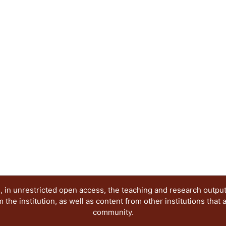
publicación electrónica, reflejan diferentes posi
época que demanda nuevas visiones y propuestas,
investigación seria y rigurosa, esperamos que nu
creación de ese nuevo conocimiento.
 in unrestricted open access, the teaching and research outpu
he institution, as well as content from other institutions that 
community.