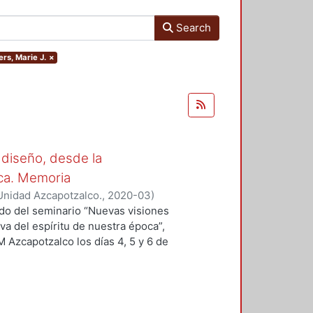
Search
ers, Marie J.
×
 diseño, desde la
oca. Memoria
Unidad Azcapotzalco.
,
2020-03
)
 Sergio
;
Hirata Kitahara, Miguel
;
ado del seminario “Nuevas visiones
va del espíritu de nuestra época”,
M Azcapotzalco los días 4, 5 y 6 de
des académicas del Grupo
ción del Diseño en el Tiempo. Se
n a la educación y el diseño, del
encias, que se presentan en esta