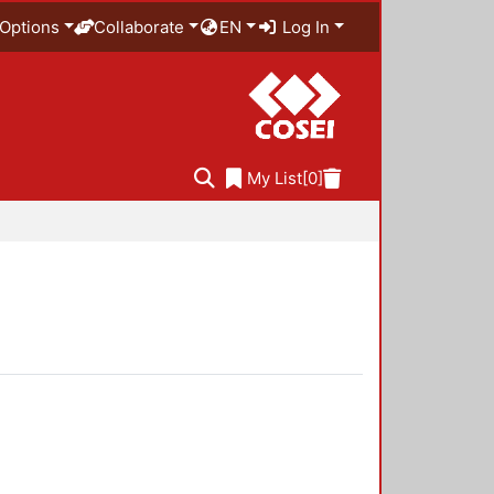
Options
Collaborate
EN
Log In
My List
[0]