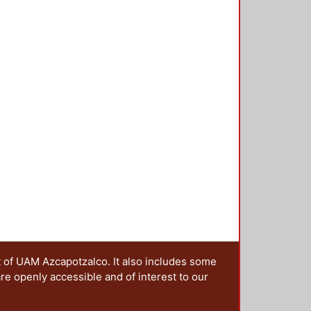
ciones sobre este tema, en una
 y a las que, a través de una
estro grupo irá colaborando en la
t of UAM Azcapotzalco. It also includes some
are openly accessible and of interest to our