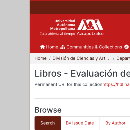
Home
Communities & Collections
Home
División de Ciencias y Artes para el Diseño
Libros - Evaluación d
Permanent URI for this collection
https://hdl.h
Browse
Search
By Issue Date
By Author