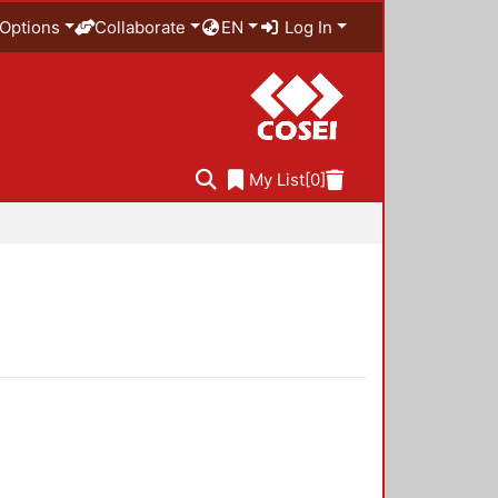
Options
Collaborate
EN
Log In
My List
[0]