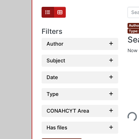
Author
Filters
Type: 
Se
Author
Now 
Subject
Date
Type
Loading...
CONAHCYT Area
Has files