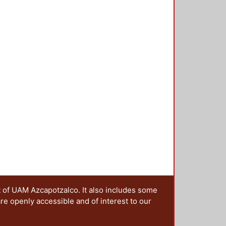
encias, que se presentan en esta
ciones sobre este tema, en una
 y a las que, a través de una
estro grupo irá colaborando en la
t of UAM Azcapotzalco. It also includes some
are openly accessible and of interest to our