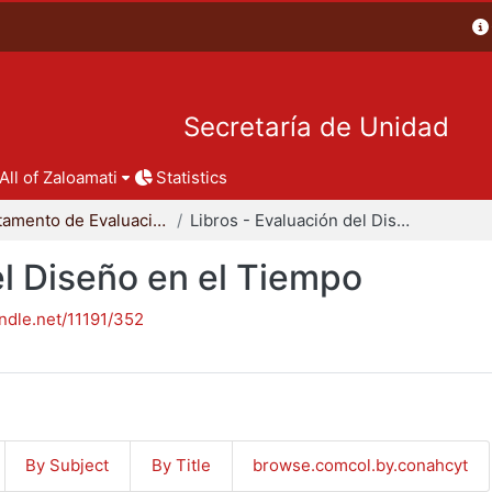
Secretaría de Unidad
All of Zaloamati
Statistics
Departamento de Evaluación del Diseño en el Tiempo
Libros - Evaluación del Diseño en el Tiempo
el Diseño en el Tiempo
andle.net/11191/352
By Subject
By Title
browse.comcol.by.conahcyt