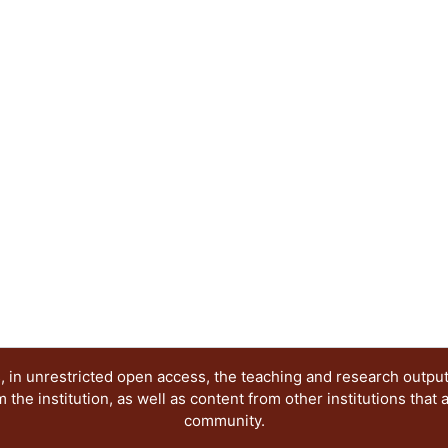
Grupo de Investigación antes citado. Dichas pon
publicación electrónica, reflejan diferentes posi
época que demanda nuevas visiones y propuestas,
investigación seria y rigurosa, esperamos que nu
creación de ese nuevo conocimiento.
 in unrestricted open access, the teaching and research outpu
he institution, as well as content from other institutions that 
community.