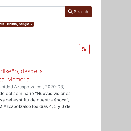
Search
ila Urrutia, Sergio
×
 diseño, desde la
oca. Memoria
Unidad Azcapotzalco.
,
2020-03
)
 Sergio
;
Hirata Kitahara, Miguel
;
ado del seminario “Nuevas visiones
va del espíritu de nuestra época”,
M Azcapotzalco los días 4, 5 y 6 de
des académicas del Grupo
ción del Diseño en el Tiempo. Se
n a la educación y el diseño, del