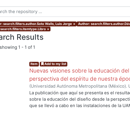
: search.filters.author.Soto Walls, Luis Jorge
×
Author: search.filters.author.Dáv
search.filters.itemtype.Libro
×
arch Results
showing
1 - 1 of 1
Item
Add to my list
Nuevas visiones sobre la educación del
perspectiva del espíritu de nuestra ép
(
Universidad Autónoma Metropolitana (México). 
Myers, Marie J.
;
Gold Kohan, Bela
;
Dávila Urrutia,
La publicación que aquí se presenta es el result
Soto Walls, Luis Jorge
;
Tovar Romero, Iarene
sobre la educación del diseño desde la perspecti
que se llevó a cabo en las instalaciones de la UA
septiembre de 2017, como parte de las activida
Educación y Diseño, del Departamento de Evalua
presentan los avances de investigación en relació