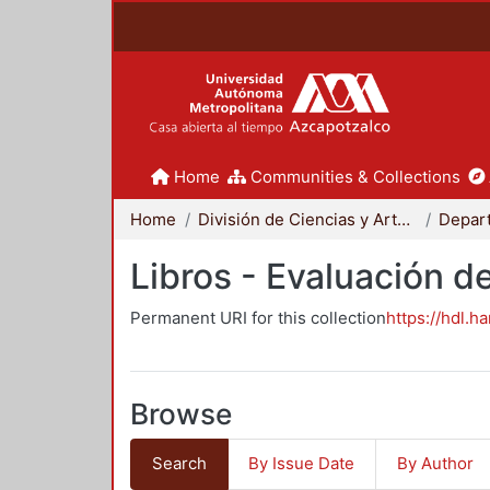
Home
Communities & Collections
Home
División de Ciencias y Artes para el Diseño
Libros - Evaluación d
Permanent URI for this collection
https://hdl.h
Browse
Search
By Issue Date
By Author