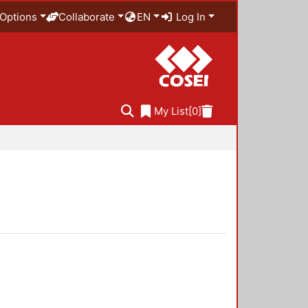
Options
Collaborate
EN
Log In
My List
[0]