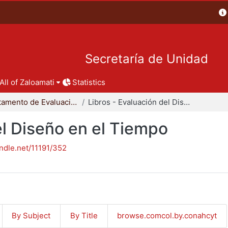
Secretaría de Unidad
All of Zaloamati
Statistics
Departamento de Evaluación del Diseño en el Tiempo
Libros - Evaluación del Diseño en el Tiempo
el Diseño en el Tiempo
andle.net/11191/352
By Subject
By Title
browse.comcol.by.conahcyt